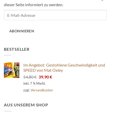
dieser Seite informiert zu werden.
E-
Mail-
Adresse
ABONNIEREN
BESTSELLER
Im Angebot: Gestohlene Geschwindigkeit und
SPEED von Mat Oxley
Ursprünglicher
Aktueller
54,80
€
39,90
€
Preis
Preis
inkl. 7 % MwSt.
war:
ist:
zzgl.
Versandkosten
54,80 €
39,90 €.
AUS UNSEREM SHOP