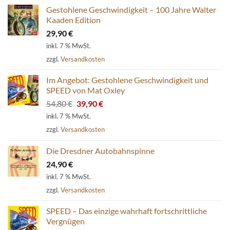
Gestohlene Geschwindigkeit – 100 Jahre Walter
Kaaden Edition
29,90
€
inkl. 7 % MwSt.
zzgl.
Versandkosten
Im Angebot: Gestohlene Geschwindigkeit und
SPEED von Mat Oxley
Ursprünglicher
Aktueller
54,80
€
39,90
€
Preis
Preis
inkl. 7 % MwSt.
war:
ist:
zzgl.
Versandkosten
54,80 €
39,90 €.
Die Dresdner Autobahnspinne
24,90
€
inkl. 7 % MwSt.
zzgl.
Versandkosten
SPEED – Das einzige wahrhaft fortschrittliche
Vergnügen