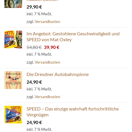
29,90
€
inkl. 7 % MwSt.
zzgl.
Versandkosten
Im Angebot: Gestohlene Geschwindigkeit und
SPEED von Mat Oxley
Ursprünglicher
Aktueller
54,80
€
39,90
€
Preis
Preis
inkl. 7 % MwSt.
war:
ist:
zzgl.
Versandkosten
54,80 €
39,90 €.
Die Dresdner Autobahnspinne
24,90
€
inkl. 7 % MwSt.
zzgl.
Versandkosten
SPEED – Das einzige wahrhaft fortschrittliche
Vergnügen
24,90
€
inkl. 7 % MwSt.