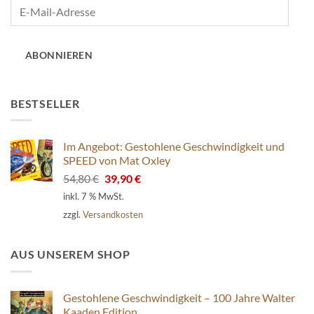
E-
Mail-
Adresse
ABONNIEREN
BESTSELLER
Im Angebot: Gestohlene Geschwindigkeit und
SPEED von Mat Oxley
Ursprünglicher
Aktueller
54,80
€
39,90
€
Preis
Preis
inkl. 7 % MwSt.
war:
ist:
zzgl.
Versandkosten
54,80 €
39,90 €.
AUS UNSEREM SHOP
Gestohlene Geschwindigkeit – 100 Jahre Walter
Kaaden Edition