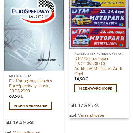
FLUGBLÄTTER/FLYER/SONSTIGES
DTM Oschersleben
22.-24.09.2000 3
Aufkleber Mercedes-Audi-
Opel
MEMORABILIA
14,90
€
Eröffnungsmagazin des
EuroSpeedway Lausitz
IN DEN WARENKORB
20.08.2000
69,90
€
inkl. 19 % MwSt.
IN DEN WARENKORB
zzgl.
Versandkosten
inkl. 19 % MwSt.
zzgl.
Versandkosten