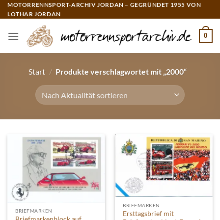
Zum
MOTORRENNSPORT-ARCHIV JORDAN – GEGRÜNDET 1955 VON
LOTHAR JORDAN
Inhalt
springen
0
Start
/
Produkte verschlagwortet mit „2000“
BRIEFMARKEN
BRIEFMARKEN
Ersttagsbrief mit
Briefmarkenblock auf