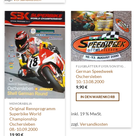
FLUGBLÄTTER/FLYER/SONSTIGES
German Speedweek
Oschersleben
10.-13.08.2000
9,90
€
IN DEN WARENKORB
MEMORABILIA
Original Rennprogramm
inkl. 19 % MwSt.
Superbike World
Championship
zzgl.
Versandkosten
Oschersleben
08.-10.09.2000
19,90
€