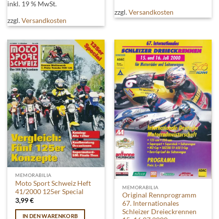
inkl. 19 % MwSt.
zzgl.
Versandkosten
zzgl.
Versandkosten
MEMORABILIA
Moto Sport Schweiz Heft
MEMORABILIA
41/2000 125er Special
Original Rennprogramm
3,99
€
67. Internationales
Schleizer Dreieckrennen
IN DEN WARENKORB