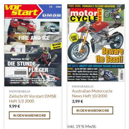
MEMORABILIA
Australian Motorcycle
MEMORABILIA
News Heft 10/2000
Zeitschrift Vorstart DMSB
Heft 1/2 2000
3,99
€
9,99
€
IN DEN WARENKORB
IN DEN WARENKORB
inkl. 19 % MwSt.