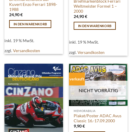
Briefmarkenblock Ferrari
Kuvert Enzo Ferrari 1898-
Weltmeister Formel 1 –
1988
2000
24,90
€
24,90
€
IN DEN WARENKORB
IN DEN WARENKORB
inkl. 19 % MwSt.
inkl. 19 % MwSt.
zzgl.
Versandkosten
zzgl.
Versandkosten
verkauft
NICHT VORRÄTIG
MEMORABILIA
Plakat/Poster ADAC Avus
Classic 16.-17.09.2000
9,90
€