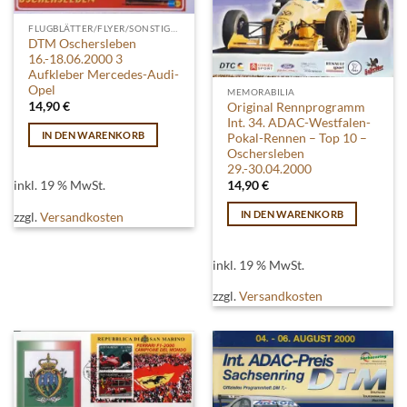
FLUGBLÄTTER/FLYER/SONSTIGES
DTM Oschersleben
16.-18.06.2000 3
Aufkleber Mercedes-Audi-
Opel
MEMORABILIA
14,90
€
Original Rennprogramm
Int. 34. ADAC-Westfalen-
IN DEN WARENKORB
Pokal-Rennen – Top 10 –
Oschersleben
29.-30.04.2000
inkl. 19 % MwSt.
14,90
€
IN DEN WARENKORB
zzgl.
Versandkosten
inkl. 19 % MwSt.
zzgl.
Versandkosten