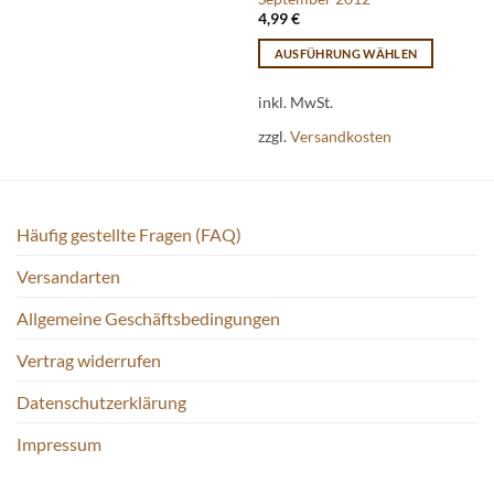
Varianten
4,99
€
auf.
AUSFÜHRUNG WÄHLEN
Die
Dieses
Optionen
Produkt
inkl. MwSt.
können
weist
auf
zzgl.
Versandkosten
mehrere
der
Varianten
Produktseite
auf.
gewählt
Die
werden
Häufig gestellte Fragen (FAQ)
Optionen
können
Versandarten
auf
der
Allgemeine Geschäftsbedingungen
Produktseite
gewählt
Vertrag widerrufen
werden
Datenschutzerklärung
Impressum