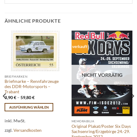
ÄHNLICHE PRODUKTE
verkauft
NICHT VORRÄTIG
BRIEFMARKEN
Briefmarke – Rennfahrzeuge
des DDR-Motorsports –
Trabant
3,90
€
–
59,80
€
AUSFÜHRUNG WÄHLEN
Dieses
Produkt
inkl. MwSt.
MEMORABILIA
Original Plakat/Poster Six Days
weist
zzgl.
Versandkosten
Sachsenring/Erzgebirge 24.-29.
mehrere
September 2012