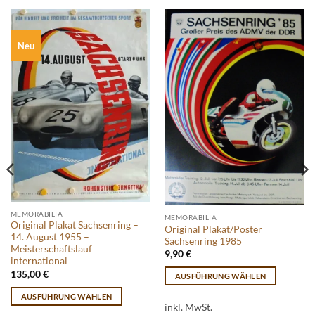
Neu
MEMORABILIA
MEMORABILIA
Original Plakat Sachsenring –
Original Plakat/Poster
14. August 1955 –
Sachsenring 1985
Meisterschaftslauf
9,90
€
international
135,00
€
AUSFÜHRUNG WÄHLEN
Dieses
AUSFÜHRUNG WÄHLEN
Produkt
inkl. MwSt.
Dieses