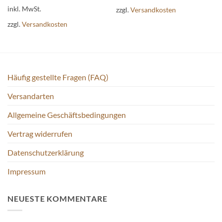
weist
Produkt
inkl. MwSt.
zzgl.
Versandkosten
mehrere
weist
zzgl.
Versandkosten
Varianten
mehrere
auf.
Varianten
Die
auf.
Optionen
Die
können
Optionen
Häufig gestellte Fragen (FAQ)
auf
können
der
auf
Versandarten
Produktseite
der
gewählt
Produktseite
Allgemeine Geschäftsbedingungen
werden
gewählt
Vertrag widerrufen
werden
Datenschutzerklärung
Impressum
NEUESTE KOMMENTARE