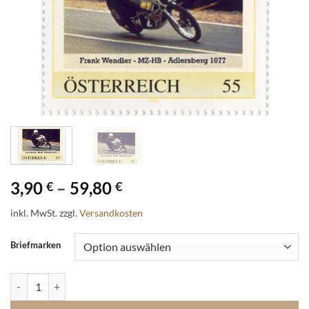
3,90
–
59,80
€
€
inkl. MwSt.
zzgl.
Versandkosten
Briefmarken
Briefmarke - Rennfahrzeuge des DDR-Motorsports - MZ-HB Menge