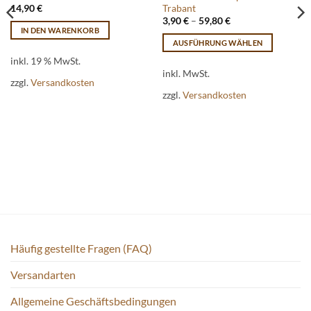
Trabant
14,90
€
3,90
€
–
59,80
€
IN DEN WARENKORB
AUSFÜHRUNG WÄHLEN
Dieses
inkl. 19 % MwSt.
Produkt
inkl. MwSt.
zzgl.
Versandkosten
weist
zzgl.
Versandkosten
mehrere
Varianten
auf.
Die
Optionen
können
auf
der
Produktseite
gewählt
Häufig gestellte Fragen (FAQ)
werden
Versandarten
Allgemeine Geschäftsbedingungen