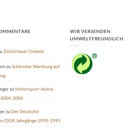
Die
Optionen
können
auf
der
KOMMENTARE
WIR VERSENDEN
Produktseite
UMWELTFREUNDLICH.
gewählt
werden
u
Zschorlauer Dreieck
ann
zu
Schönster Wartburg auf
ing
inger
zu
Motorsport-Arena
 2004-2006
ger
zu
Der Deutsche
hr/DDR Jahrgänge 1970-1993