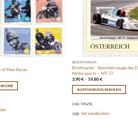
BRIEFMARKEN
Briefmarke – Rennfahrzeuge des 
e of Man Races
Motorsports – MT 77
3,90
€
–
59,80
€
ENKORB
AUSFÜHRUNG WÄHLEN
Dieses
.
inkl. MwSt.
Produkt
sten
weist
zzgl.
Versandkosten
mehrere
Varianten
auf.