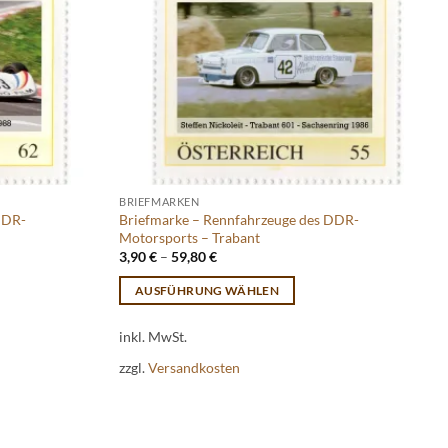
BRIEFMARKEN
DDR-
Briefmarke – Rennfahrzeuge des DDR-
Motorsports – Trabant
3,90
€
–
59,80
€
AUSFÜHRUNG WÄHLEN
Dieses
inkl. MwSt.
Produkt
weist
zzgl.
Versandkosten
mehrere
Varianten
auf.