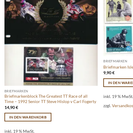
BRIEFMARKEN
Briefmarken Isl
9,90
€
IN DEN WAR
BRIEFMARKEN
Briefmarkenblock The Greatest TT Race of all
inkl. 19 % MwSt
Time – 1992 Senior TT Steve Hislop v Carl Fogerty
zzgl.
Versandko
14,90
€
IN DEN WARENKORB
inkl. 19 % MwSt.