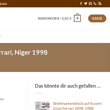
RDAN
0
WARENKORB /
0,00
€
KASSE
T
rrari, Niger 1998
Das könnte dir auch gefallen …
ten
Briefmarkenblock auf Kuvert
Enzo Ferrari 1898-1988