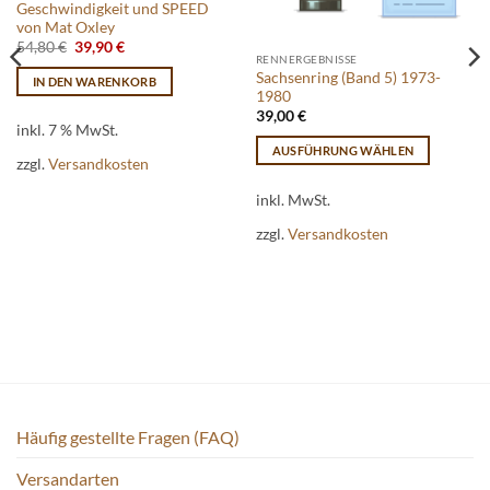
Geschwindigkeit und SPEED
von Mat Oxley
Ursprünglicher
Aktueller
54,80
€
39,90
€
Preis
Preis
RENNERGEBNISSE
war:
ist:
Sachsenring (Band 5) 1973-
IN DEN WARENKORB
54,80 €
39,90 €.
1980
39,00
€
inkl. 7 % MwSt.
AUSFÜHRUNG WÄHLEN
zzgl.
Versandkosten
Dieses
Produkt
inkl. MwSt.
weist
zzgl.
Versandkosten
mehrere
Varianten
auf.
Die
Optionen
können
auf
der
Produktseite
Häufig gestellte Fragen (FAQ)
gewählt
werden
Versandarten