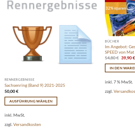
32% sparen
BÜCHER
Im Angebot: Ge
SPEED von Mat
Ursprü
54,80
€
39,90
€
Preis
war:
IN DEN WAR
54,80 €
RENNERGEBNISSE
inkl. 7 % MwSt.
Sachsenring (Band 9) 2021-2025
50,00
€
zzgl.
Versandko
AUSFÜHRUNG WÄHLEN
Dieses
inkl. MwSt.
Produkt
weist
zzgl.
Versandkosten
mehrere