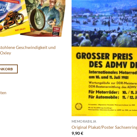
stohlene Geschwindigkeit und
 Oxley
nglicher
Aktueller
Preis
ist:
ENKORB
39,90 €.
sten
MEMORABILIA
Original Plakat/Poster Sachsenrin
9,90
€