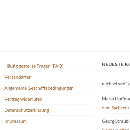
Varianten
auf.
Die
Optionen
können
auf
der
Produktseite
gewählt
werden
NEUESTE 
Häufig gestellte Fragen (FAQ)
Versandarten
michael wolf
z
Allgemeine Geschäftsbedingungen
Mario Hoffm
Vertrag widerrufen
dem Sachsenr
Datenschutzerklärung
Impressum
Georg Straub
Oschersleben