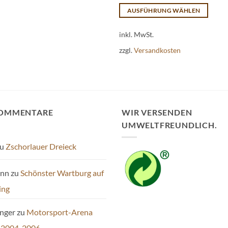
AUSFÜHRUNG WÄHLEN
Dieses
inkl. MwSt.
Produkt
weist
zzgl.
Versandkosten
mehrere
Varianten
auf.
Die
Optionen
KOMMENTARE
WIR VERSENDEN
können
UMWELTFREUNDLICH.
auf
der
u
Zschorlauer Dreieck
Produktseite
gewählt
ann
zu
Schönster Wartburg auf
werden
ing
inger
zu
Motorsport-Arena
 2004-2006