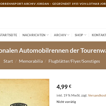
ORRENNSPORT-ARCHIV JORDAN – GEGRÜNDET 1955 VON LOTHAR JO
STARTSEITE
NACHRICHTEN
ARCHIV
SHOP
KONTAK
ionalen Automobilrennen der Tourenw
Start
/
Memorabilia
/
Flugblätter/Flyer/Sonstiges
4,99
€
inkl. 19 % MwSt.
zzgl.
Versandkos
Nicht vorrätig