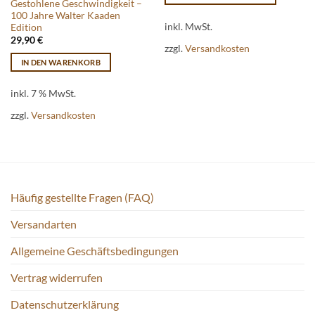
Gestohlene Geschwindigkeit –
Dieses
100 Jahre Walter Kaaden
Produkt
inkl. MwSt.
Edition
29,90
€
weist
zzgl.
Versandkosten
mehrere
IN DEN WARENKORB
Varianten
auf.
inkl. 7 % MwSt.
Die
Optionen
zzgl.
Versandkosten
können
auf
der
Produktseite
gewählt
Häufig gestellte Fragen (FAQ)
werden
Versandarten
Allgemeine Geschäftsbedingungen
Vertrag widerrufen
Datenschutzerklärung