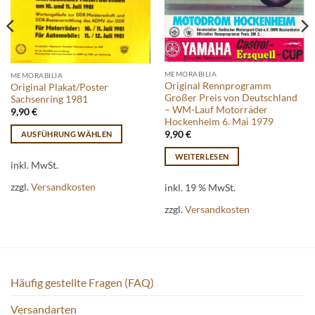
MEMORABILIA
MEMORABILIA
Original Rennprogramm
Original Plakat/Poster
Großer Preis von Deutschland
Sachsenring 1981
– WM-Lauf Motorräder
9,90
€
Hockenheim 6. Mai 1979
9,90
€
AUSFÜHRUNG WÄHLEN
Dieses
WEITERLESEN
Produkt
inkl. MwSt.
weist
zzgl.
Versandkosten
inkl. 19 % MwSt.
mehrere
Varianten
zzgl.
Versandkosten
auf.
Die
Optionen
können
Häufig gestellte Fragen (FAQ)
auf
der
Versandarten
Produktseite