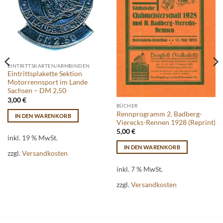
EINTRITTSKARTEN/ARMBINDEN
Eintrittsplakette Sektion
Motorrennsport im Lande
Sachsen – DM 2,50
3,00
€
BÜCHER
Rennprogramm 2. Badberg-
IN DEN WARENKORB
Vierecks-Rennen 1928 (Reprint)
5,00
€
inkl. 19 % MwSt.
IN DEN WARENKORB
zzgl.
Versandkosten
inkl. 7 % MwSt.
zzgl.
Versandkosten