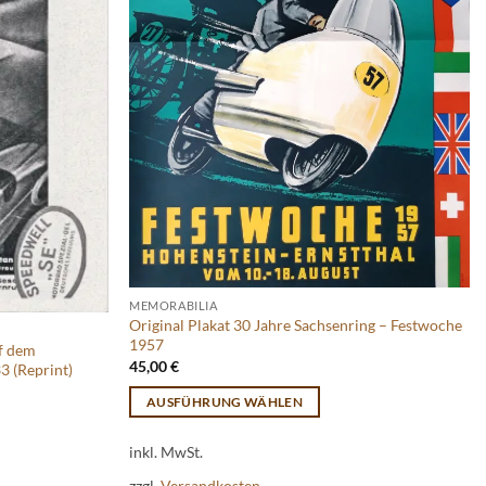
MEMORABILIA
Original Plakat 30 Jahre Sachsenring – Festwoche
1957
f dem
45,00
€
3 (Reprint)
AUSFÜHRUNG WÄHLEN
Dieses
inkl. MwSt.
Produkt
weist
zzgl.
Versandkosten