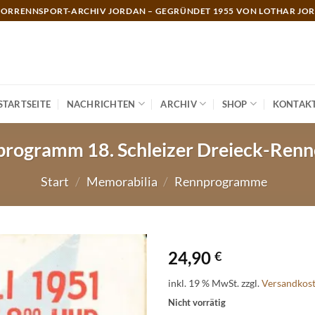
ORRENNSPORT-ARCHIV JORDAN – GEGRÜNDET 1955 VON LOTHAR JO
STARTSEITE
NACHRICHTEN
ARCHIV
SHOP
KONTAK
programm 18. Schleizer Dreieck-Ren
Start
/
Memorabilia
/
Rennprogramme
24,90
€
inkl. 19 % MwSt.
zzgl.
Versandkos
Nicht vorrätig