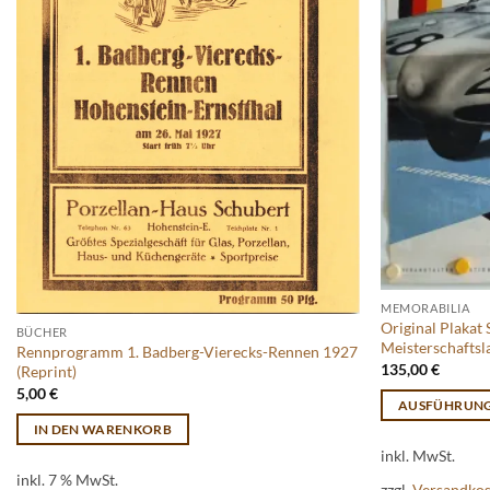
MEMORABILIA
Original Plakat
BÜCHER
Meisterschaftsl
Rennprogramm 1. Badberg-Vierecks-Rennen 1927
135,00
€
(Reprint)
5,00
€
AUSFÜHRUN
IN DEN WARENKORB
Dieses
inkl. MwSt.
Produkt
inkl. 7 % MwSt.
weist
zzgl.
Versandko