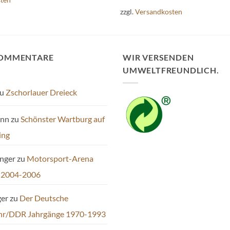
zzgl.
Versandkosten
KOMMENTARE
WIR VERSENDEN
UMWELTFREUNDLICH.
u
Zschorlauer Dreieck
ann
zu
Schönster Wartburg auf
ing
inger
zu
Motorsport-Arena
 2004-2006
ger
zu
Der Deutsche
hr/DDR Jahrgänge 1970-1993