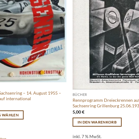
 Sachsenring – 14. August 1955 –
BÜCHER
auf international
Rennprogramm Dreieckrennen au
Sachsenring Grillenburg 25.06.193
5,00
€
G WÄHLEN
IN DEN WARENKORB
inkl. 7 % MwSt.
sten