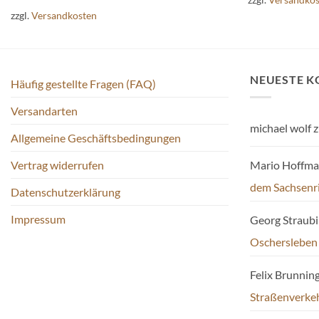
mehrere
zzgl.
Versandkosten
Varianten
auf.
Die
Optionen
NEUESTE 
Häufig gestellte Fragen (FAQ)
können
auf
Versandarten
der
michael wolf
z
Allgemeine Geschäftsbedingungen
Produktseite
gewählt
Mario Hoffm
Vertrag widerrufen
werden
dem Sachsenr
Datenschutzerklärung
Impressum
Georg Straub
Oschersleben
Felix Brunnin
Straßenverke