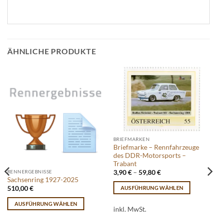
ÄHNLICHE PRODUKTE
BRIEFMARKEN
Briefmarke – Rennfahrzeuge
des DDR-Motorsports –
Trabant
RENNERGEBNISSE
3,90
€
–
59,80
€
Sachsenring 1927-2025
AUSFÜHRUNG WÄHLEN
510,00
€
Dieses
AUSFÜHRUNG WÄHLEN
Produkt
inkl. MwSt.
Dieses