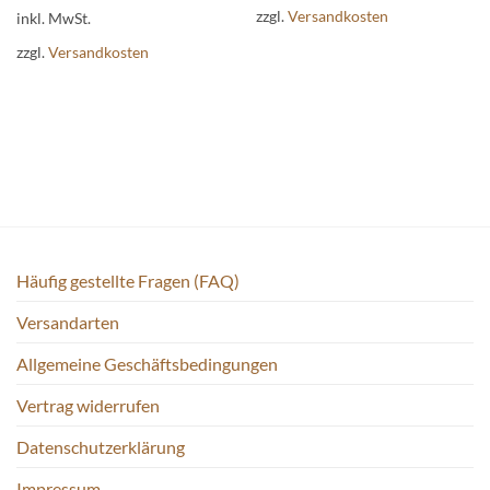
weist
zzgl.
Versandkosten
Produkt
inkl. MwSt.
mehrere
weist
Varianten
zzgl.
Versandkosten
mehrere
auf.
Varianten
Die
auf.
Optionen
Die
können
Optionen
auf
können
der
auf
Produktseite
der
gewählt
Produktseite
werden
gewählt
Häufig gestellte Fragen (FAQ)
werden
Versandarten
Allgemeine Geschäftsbedingungen
Vertrag widerrufen
Datenschutzerklärung
Impressum