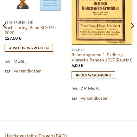
RENNERGEBNISSE
Sachsenring (Band 8) 2011-
2020
127,00
€
AUSFÜHRUNG WÄHLEN
BÜCHER
Rennprogramm 1. Badberg-
Dieses
Vierecks-Rennen 1927 (Reprint)
Produkt
inkl. MwSt.
5,00
€
weist
zzgl.
Versandkosten
mehrere
IN DEN WARENKORB
Varianten
auf.
inkl. 7 % MwSt.
Die
zzgl.
Versandkosten
Optionen
können
auf
der
Produktseite
gewählt
Häufig gestellte Fragen (FAQ)