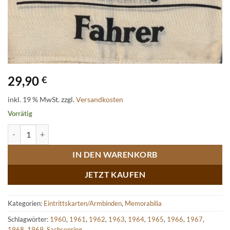
29,90
€
inkl. 19 % MwSt.
zzgl.
Versandkosten
Vorrätig
Original Stoff-Armbinde Weltmeisterschaftslauf Sachsenring – Fahre
IN DEN WARENKORB
JETZT KAUFEN
Kategorien:
Eintrittskarten/Armbinden
,
Memorabilia
Schlagwörter:
1960
,
1961
,
1962
,
1963
,
1964
,
1965
,
1966
,
1967
,
1968
,
1969
,
Sachsenring