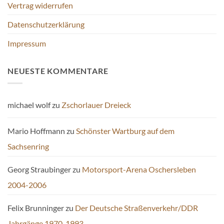
gewählt
Vertrag widerrufen
werden
Datenschutzerklärung
Impressum
NEUESTE KOMMENTARE
michael wolf
zu
Zschorlauer Dreieck
Mario Hoffmann
zu
Schönster Wartburg auf dem
Sachsenring
Georg Straubinger
zu
Motorsport-Arena Oschersleben
2004-2006
Felix Brunninger
zu
Der Deutsche Straßenverkehr/DDR
Jahrgänge 1970-1993