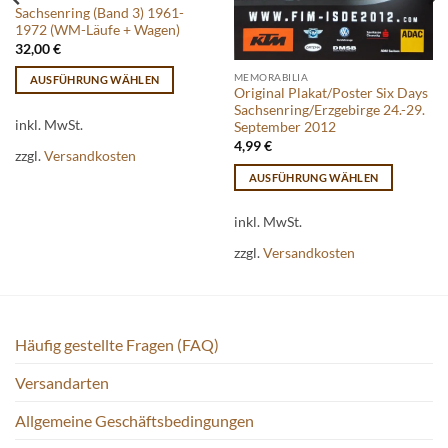
Sachsenring (Band 3) 1961-
1972 (WM-Läufe + Wagen)
32,00
€
MEMORABILIA
AUSFÜHRUNG WÄHLEN
Original Plakat/Poster Six Days
Dieses
Sachsenring/Erzgebirge 24.-29.
Produkt
inkl. MwSt.
September 2012
weist
4,99
€
zzgl.
Versandkosten
mehrere
AUSFÜHRUNG WÄHLEN
Varianten
Dieses
auf.
Produkt
inkl. MwSt.
Die
weist
Optionen
zzgl.
Versandkosten
mehrere
können
Varianten
auf
auf.
der
Die
Produktseite
Häufig gestellte Fragen (FAQ)
Optionen
gewählt
können
werden
Versandarten
auf
der
Allgemeine Geschäftsbedingungen
Produktseite