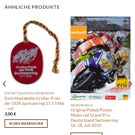
ÄHNLICHE PRODUKTE
verkauft
EINTRITTSKARTEN/ARMBINDEN
Eintrittsplakette Großer Preis
der DDR Sachsenring 17.7.1966
MEMORABILIA
– rot
Original Plakat/Poster
3,00
€
Motorrad Grand Prix
Deutschland Sachsenring
IN DEN WARENKORB
16.-18. Juli 2010