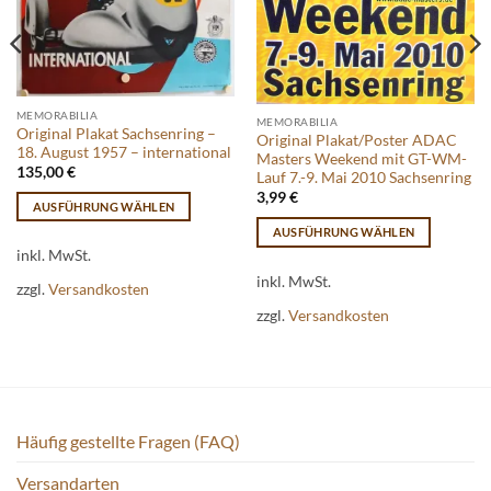
MEMORABILIA
MEMORABILIA
Original Plakat Sachsenring –
Original Plakat/Poster ADAC
18. August 1957 – international
Masters Weekend mit GT-WM-
135,00
€
Lauf 7.-9. Mai 2010 Sachsenring
3,99
€
AUSFÜHRUNG WÄHLEN
Dieses
AUSFÜHRUNG WÄHLEN
Produkt
inkl. MwSt.
Dieses
weist
Produkt
inkl. MwSt.
zzgl.
Versandkosten
mehrere
weist
zzgl.
Versandkosten
Varianten
mehrere
auf.
Varianten
Die
auf.
Optionen
Die
können
Optionen
auf
Häufig gestellte Fragen (FAQ)
können
der
auf
Versandarten
Produktseite
der