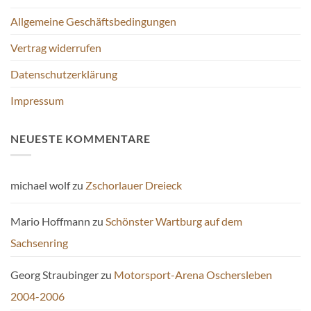
gewählt
Produktseite
Allgemeine Geschäftsbedingungen
werden
gewählt
werden
Vertrag widerrufen
Datenschutzerklärung
Impressum
NEUESTE KOMMENTARE
michael wolf
zu
Zschorlauer Dreieck
Mario Hoffmann
zu
Schönster Wartburg auf dem
Sachsenring
Georg Straubinger
zu
Motorsport-Arena Oschersleben
2004-2006