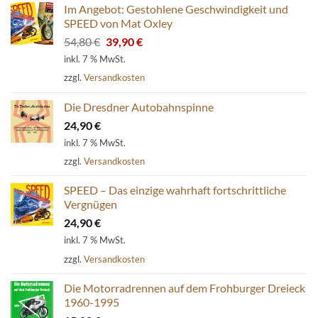
Im Angebot: Gestohlene Geschwindigkeit und
SPEED von Mat Oxley
Ursprünglicher
Aktueller
54,80
€
39,90
€
Preis
Preis
inkl. 7 % MwSt.
war:
ist:
zzgl.
Versandkosten
54,80 €
39,90 €.
Die Dresdner Autobahnspinne
24,90
€
inkl. 7 % MwSt.
zzgl.
Versandkosten
SPEED – Das einzige wahrhaft fortschrittliche
Vergnügen
24,90
€
inkl. 7 % MwSt.
zzgl.
Versandkosten
Die Motorradrennen auf dem Frohburger Dreieck
1960-1995