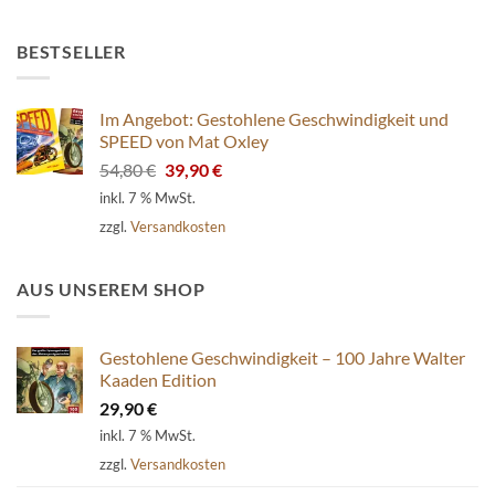
BESTSELLER
Im Angebot: Gestohlene Geschwindigkeit und
SPEED von Mat Oxley
Ursprünglicher
Aktueller
54,80
€
39,90
€
Preis
Preis
inkl. 7 % MwSt.
war:
ist:
zzgl.
Versandkosten
54,80 €
39,90 €.
AUS UNSEREM SHOP
Gestohlene Geschwindigkeit – 100 Jahre Walter
Kaaden Edition
29,90
€
inkl. 7 % MwSt.
zzgl.
Versandkosten