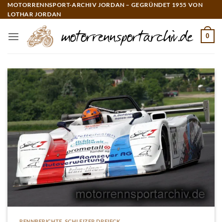
Zum
MOTORRENNSPORT-ARCHIV JORDAN – GEGRÜNDET 1955 VON
LOTHAR JORDAN
Inhalt
springen
0
RENNBERICHTE
,
SCHLEIZER DREIECK