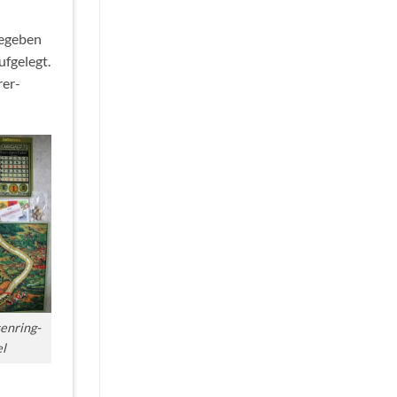
gegeben
ufgelegt.
rer-
enring-
el