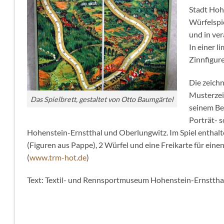
Stadt Hoh
Würfelspi
und in ve
In einer l
Zinnfigur
Die zeich
Musterzei
Das Spielbrett, gestaltet von Otto Baumgärtel
seinem Ber
Porträt- 
Hohenstein-Ernstthal und Oberlungwitz. Im Spiel enthalte
(Figuren aus Pappe), 2 Würfel und eine Freikarte für ei
(
www.trm-hot.de
)
Text: Textil- und Rennsportmuseum Hohenstein-Ernsttha