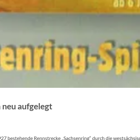
 neu aufgelegt
1927 bestehende Rennstrecke „Sachsenring“ durch die westsächsis