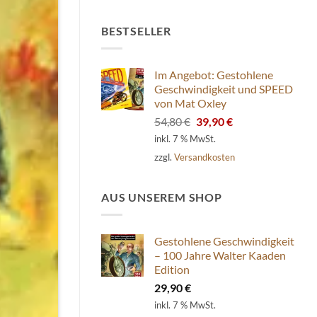
BESTSELLER
Im Angebot: Gestohlene
Geschwindigkeit und SPEED
von Mat Oxley
Ursprünglicher
Aktueller
54,80
€
39,90
€
Preis
Preis
inkl. 7 % MwSt.
war:
ist:
zzgl.
Versandkosten
54,80 €
39,90 €.
AUS UNSEREM SHOP
Gestohlene Geschwindigkeit
– 100 Jahre Walter Kaaden
Edition
29,90
€
inkl. 7 % MwSt.