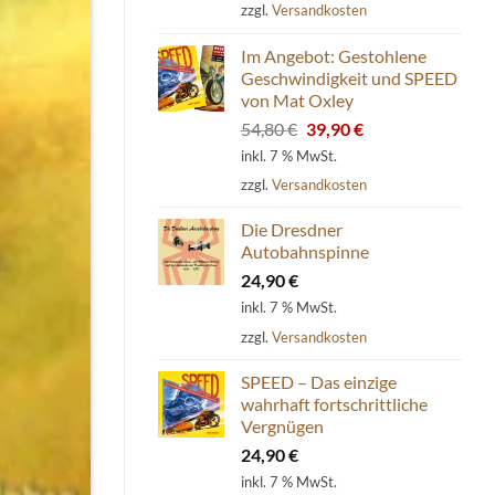
zzgl.
Versandkosten
Im Angebot: Gestohlene
Geschwindigkeit und SPEED
von Mat Oxley
Ursprünglicher
Aktueller
54,80
€
39,90
€
Preis
Preis
inkl. 7 % MwSt.
war:
ist:
zzgl.
Versandkosten
54,80 €
39,90 €.
Die Dresdner
Autobahnspinne
24,90
€
inkl. 7 % MwSt.
zzgl.
Versandkosten
SPEED – Das einzige
wahrhaft fortschrittliche
Vergnügen
24,90
€
inkl. 7 % MwSt.