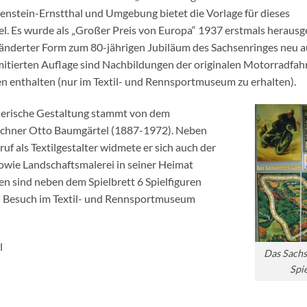
enstein-Ernstthal und Umgebung bietet die Vorlage für dieses
el. Es wurde als „Großer Preis von Europa“ 1937 erstmals heraus
ränderter Form zum 80-jährigen Jubiläum des Sachsenringes neu a
imitierten Auflage sind Nachbildungen der originalen Motorradfah
en enthalten (nur im Textil- und Rennsportmuseum zu erhalten).
nerische Gestaltung stammt von dem
chner Otto Baumgärtel (1887-1972). Neben
uf als Textilgestalter widmete er sich auch der
sowie Landschaftsmalerei in seiner Heimat
n sind neben dem Spielbrett 6 Spielfiguren
nen Besuch im Textil- und Rennsportmuseum
l
Das Sachs
Spi