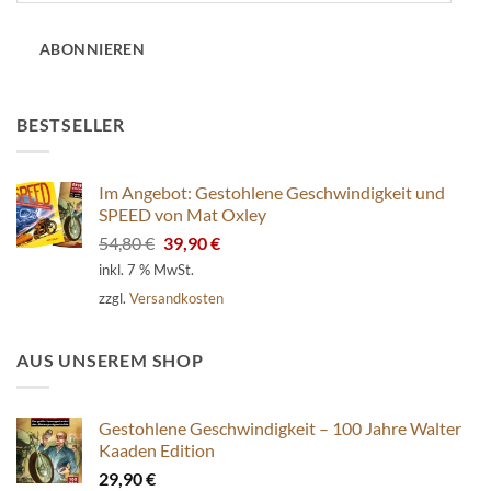
Adresse
ABONNIEREN
BESTSELLER
Im Angebot: Gestohlene Geschwindigkeit und
SPEED von Mat Oxley
Ursprünglicher
Aktueller
54,80
€
39,90
€
Preis
Preis
inkl. 7 % MwSt.
war:
ist:
zzgl.
Versandkosten
54,80 €
39,90 €.
AUS UNSEREM SHOP
Gestohlene Geschwindigkeit – 100 Jahre Walter
Kaaden Edition
29,90
€