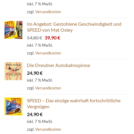
inkl. 7 % MwSt.
zzgl.
Versandkosten
Im Angebot: Gestohlene Geschwindigkeit und
SPEED von Mat Oxley
Ursprünglicher
Aktueller
54,80
€
39,90
€
Preis
Preis
inkl. 7 % MwSt.
war:
ist:
zzgl.
Versandkosten
54,80 €
39,90 €.
Die Dresdner Autobahnspinne
24,90
€
inkl. 7 % MwSt.
zzgl.
Versandkosten
SPEED – Das einzige wahrhaft fortschrittliche
Vergnügen
24,90
€
inkl. 7 % MwSt.
zzgl.
Versandkosten