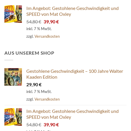
Im Angebot: Gestohlene Geschwindigkeit und
SPEED von Mat Oxley
Ursprünglicher
Aktueller
54,80
€
39,90
€
Preis
Preis
inkl. 7 % MwSt.
war:
ist:
zzgl.
Versandkosten
54,80 €
39,90 €.
AUS UNSEREM SHOP
Gestohlene Geschwindigkeit – 100 Jahre Walter
Kaaden Edition
29,90
€
inkl. 7 % MwSt.
zzgl.
Versandkosten
Im Angebot: Gestohlene Geschwindigkeit und
SPEED von Mat Oxley
Ursprünglicher
Aktueller
54,80
€
39,90
€
Preis
Preis