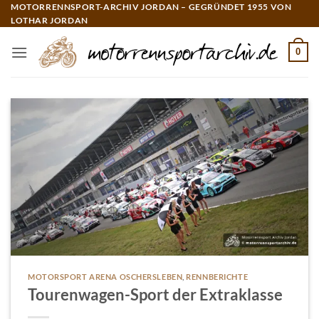
Zum
MOTORRENNSPORT-ARCHIV JORDAN – GEGRÜNDET 1955 VON
LOTHAR JORDAN
Inhalt
springen
0
MOTORSPORT ARENA OSCHERSLEBEN
,
RENNBERICHTE
Tourenwagen-Sport der Extraklasse