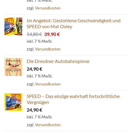
inkl. 7 % MwSt.
zzgl.
Versandkosten
Im Angebot: Gestohlene Geschwindigkeit und
SPEED von Mat Oxley
Ursprünglicher
Aktueller
54,80
€
39,90
€
Preis
Preis
inkl. 7 % MwSt.
war:
ist:
zzgl.
Versandkosten
54,80 €
39,90 €.
Die Dresdner Autobahnspinne
24,90
€
inkl. 7 % MwSt.
zzgl.
Versandkosten
SPEED – Das einzige wahrhaft fortschrittliche
Vergnügen
24,90
€
inkl. 7 % MwSt.
zzgl.
Versandkosten