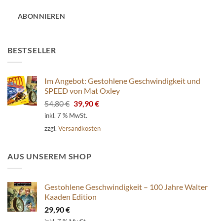
Adresse
ABONNIEREN
BESTSELLER
Im Angebot: Gestohlene Geschwindigkeit und
SPEED von Mat Oxley
Ursprünglicher
Aktueller
54,80
€
39,90
€
Preis
Preis
inkl. 7 % MwSt.
war:
ist:
zzgl.
Versandkosten
54,80 €
39,90 €.
AUS UNSEREM SHOP
Gestohlene Geschwindigkeit – 100 Jahre Walter
Kaaden Edition
29,90
€