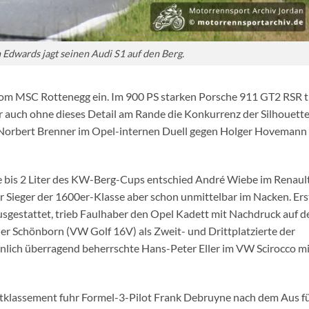
h Edwards jagt seinen Audi S1 auf den Berg.
m MSC Rottenegg ein. Im 900 PS starken Porsche 911 GT2 RSR t
r auch ohne dieses Detail am Rande die Konkurrenz der Silhouett
 Norbert Brenner im Opel-internen Duell gegen Holger Hovemann 
e bis 2 Liter des KW-Berg-Cups entschied André Wiebe im Renaul
er Sieger der 1600er-Klasse aber schon unmittelbar im Nacken. Er
gestattet, trieb Faulhaber den Opel Kadett mit Nachdruck auf d
 Schönborn (VW Golf 16V) als Zweit- und Drittplatzierte der
nlich überragend beherrschte Hans-Peter Eller im VW Scirocco mi
klassement fuhr Formel-3-Pilot Frank Debruyne nach dem Aus fü