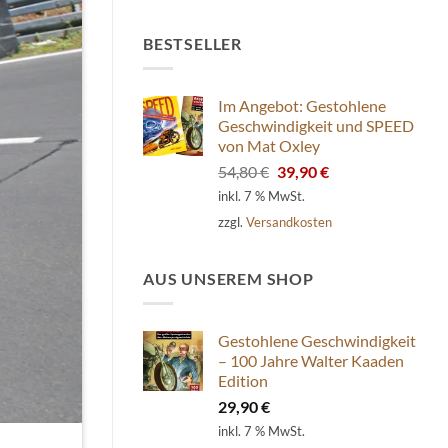
BESTSELLER
Im Angebot: Gestohlene
Geschwindigkeit und SPEED
von Mat Oxley
Ursprünglicher
Aktueller
54,80
€
39,90
€
Preis
Preis
inkl. 7 % MwSt.
war:
ist:
zzgl.
Versandkosten
54,80 €
39,90 €.
AUS UNSEREM SHOP
Gestohlene Geschwindigkeit
– 100 Jahre Walter Kaaden
Edition
29,90
€
inkl. 7 % MwSt.