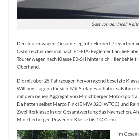
Gast von der Insel: Keit
Den Tourenwagen-Gesamtsieg fuhr Herbert Pregartner vo
Österreicher diesmal nach E1-FIA-Reglement an, ließ abe
Tourenwagen nach Klasse E2-SH hinter sich. Hier behielt
Oberhand.
Die mit über 25 Fahrzeugen hervorragend besetzte Klass
Williams Laguna für sich. Mit Stefan Faulhaber saß ihm d
mit dem neuen Aggregat von Minichberger Motorsport aus
Da hatten selbst Marco Fink (BMW 320i WTCC) und Rainer
Zweiliterklasse in der Gesamtwertung das Nachsehen. Äh
Minicherberger-Power die Klasse bis 1400ccm.
Im Gesamt