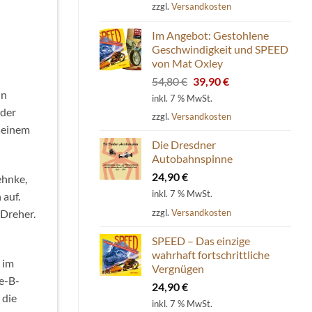
zzgl.
Versandkosten
Im Angebot: Gestohlene
Geschwindigkeit und SPEED
von Mat Oxley
Ursprünglicher
Aktueller
54,80
€
39,90
€
in
Preis
Preis
inkl. 7 % MwSt.
war:
ist:
 der
zzgl.
Versandkosten
54,80 €
39,90 €.
seinem
Die Dresdner
Autobahnspinne
24,90
€
ehnke,
inkl. 7 % MwSt.
 auf.
zzgl.
Versandkosten
Dreher.
SPEED – Das einzige
wahrhaft fortschrittliche
 im
Vergnügen
pe-B-
24,90
€
 die
inkl. 7 % MwSt.