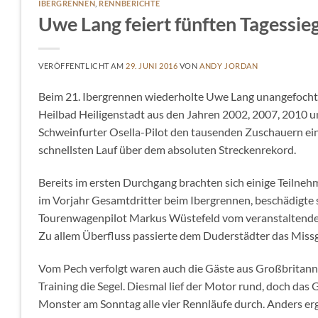
IBERGRENNEN
,
RENNBERICHTE
Uwe Lang feiert fünften Tagessie
VERÖFFENTLICHT AM
29. JUNI 2016
VON
ANDY JORDAN
Beim 21. Ibergrennen wiederholte Uwe Lang unangefochte
Heilbad Heiligenstadt aus den Jahren 2002, 2007, 2010 u
Schweinfurter Osella-Pilot den tausenden Zuschauern ei
schnellsten Lauf über dem absoluten Streckenrekord.
Bereits im ersten Durchgang brachten sich einige Teilne
im Vorjahr Gesamtdritter beim Ibergrennen, beschädigte 
Tourenwagenpilot Markus Wüstefeld vom veranstaltenden
Zu allem Überfluss passierte dem Duderstädter das Missges
Vom Pech verfolgt waren auch die Gäste aus Großbritanni
Training die Segel. Diesmal lief der Motor rund, doch da
Monster am Sonntag alle vier Rennläufe durch. Anders e