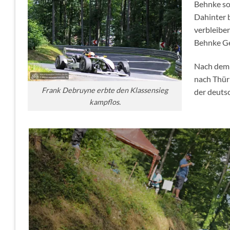
Behnke sou
Dahinter 
verbleibe
Behnke Ge
Nach dem 
nach Thür
Frank Debruyne erbte den Klassensieg
der deuts
kampflos.