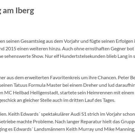
g am Iberg
n seinen Gesamtsieg aus dem Vorjahr und fügte seinen Erfolgen 
nd 2015 einen weiteren hinzu. Auch ohne ernsthaften Gegner bot
ne sehenswerte Show. Nur elf Hundertstelsekunden blieb Lang in 
hmer aus dem erweiterten Favoritenkreis um ihre Chancen. Peter B
seinen Tatuus Formula Master bei einem Dreher und lud daraufhin
 MC Heilbad Heiligenstadt, startete sein Heimrennen mit einem 
chick an gleicher Stelle auch im dritten Lauf des Tages.
en. Keith Edwards´ spektakulärer Audi S1 strich im Vorjahr schon
s Getriebe machte Probleme. Nach langer Reparatur hielt das Grup
rging es Edwards´ Landsmännern Keith Murray und Mike Manning,