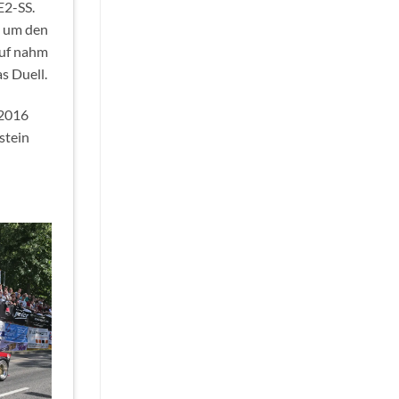
E2-SS.
e um den
auf nahm
s Duell.
 2016
stein