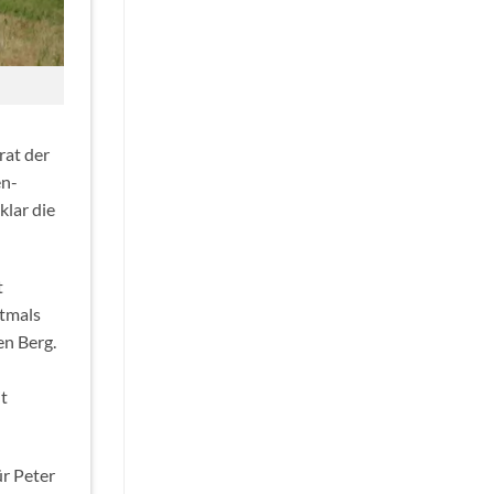
rat der
en-
klar die
t
stmals
en Berg.
t
r Peter