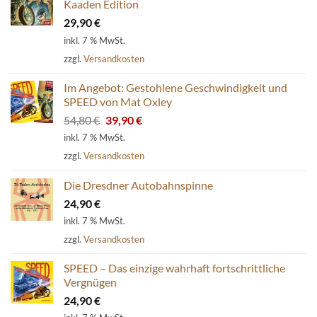
Kaaden Edition
29,90
€
inkl. 7 % MwSt.
zzgl.
Versandkosten
Im Angebot: Gestohlene Geschwindigkeit und
SPEED von Mat Oxley
Ursprünglicher
Aktueller
54,80
€
39,90
€
Preis
Preis
inkl. 7 % MwSt.
war:
ist:
zzgl.
Versandkosten
54,80 €
39,90 €.
Die Dresdner Autobahnspinne
24,90
€
inkl. 7 % MwSt.
zzgl.
Versandkosten
SPEED – Das einzige wahrhaft fortschrittliche
Vergnügen
24,90
€