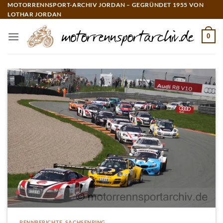
Zum
MOTORRENNSPORT-ARCHIV JORDAN – GEGRÜNDET 1955 VON
LOTHAR JORDAN
Inhalt
springen
0
RENNBERICHTE
,
SACHSENRING