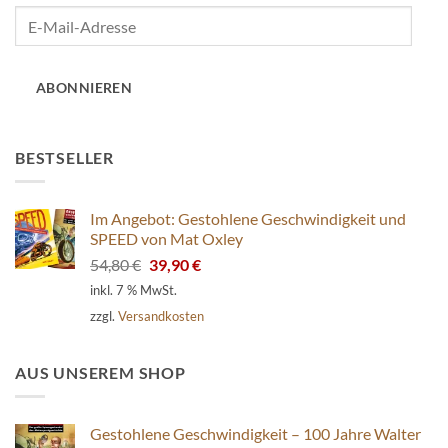
E-
Mail-
Adresse
ABONNIEREN
BESTSELLER
Im Angebot: Gestohlene Geschwindigkeit und
SPEED von Mat Oxley
Ursprünglicher
Aktueller
54,80
€
39,90
€
Preis
Preis
inkl. 7 % MwSt.
war:
ist:
zzgl.
Versandkosten
54,80 €
39,90 €.
AUS UNSEREM SHOP
Gestohlene Geschwindigkeit – 100 Jahre Walter