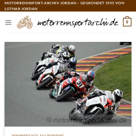
Zum
MOTORRENNSPORT-ARCHIV JORDAN – GEGRÜNDET 1955 VON
LOTHAR JORDAN
Inhalt
springen
0
RENNBERICHTE
,
SACHSENRING