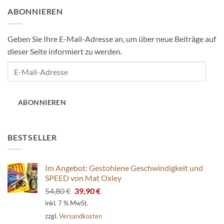
ABONNIEREN
Geben Sie Ihre E-Mail-Adresse an, um über neue Beiträge auf
dieser Seite informiert zu werden.
E-
Mail-
Adresse
ABONNIEREN
BESTSELLER
Im Angebot: Gestohlene Geschwindigkeit und
SPEED von Mat Oxley
Ursprünglicher
Aktueller
54,80
€
39,90
€
Preis
Preis
inkl. 7 % MwSt.
war:
ist:
zzgl.
Versandkosten
54,80 €
39,90 €.