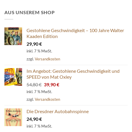
AUS UNSEREM SHOP
Gestohlene Geschwindigkeit – 100 Jahre Walter
Kaaden Edition
29,90
€
inkl. 7 % MwSt.
zzgl.
Versandkosten
Im Angebot: Gestohlene Geschwindigkeit und
SPEED von Mat Oxley
Ursprünglicher
Aktueller
54,80
€
39,90
€
Preis
Preis
inkl. 7 % MwSt.
war:
ist:
zzgl.
Versandkosten
54,80 €
39,90 €.
Die Dresdner Autobahnspinne
24,90
€
inkl. 7 % MwSt.