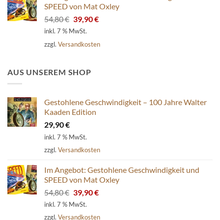
SPEED von Mat Oxley
Ursprünglicher
Aktueller
54,80
€
39,90
€
Preis
Preis
inkl. 7 % MwSt.
war:
ist:
zzgl.
Versandkosten
54,80 €
39,90 €.
AUS UNSEREM SHOP
Gestohlene Geschwindigkeit – 100 Jahre Walter
Kaaden Edition
29,90
€
inkl. 7 % MwSt.
zzgl.
Versandkosten
Im Angebot: Gestohlene Geschwindigkeit und
SPEED von Mat Oxley
Ursprünglicher
Aktueller
54,80
€
39,90
€
Preis
Preis
inkl. 7 % MwSt.
war:
ist:
zzgl.
Versandkosten