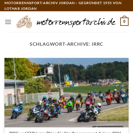
Zum
MOTORRENNSPORT-ARCHIV JORDAN – GEGRÜNDET 1955 VON
LOTHAR JORDAN
Inhalt
springen
0
SCHLAGWORT-ARCHIVE:
IRRC