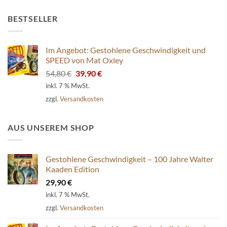
BESTSELLER
Im Angebot: Gestohlene Geschwindigkeit und
SPEED von Mat Oxley
Ursprünglicher
Aktueller
54,80
€
39,90
€
Preis
Preis
inkl. 7 % MwSt.
war:
ist:
zzgl.
Versandkosten
54,80 €
39,90 €.
AUS UNSEREM SHOP
Gestohlene Geschwindigkeit – 100 Jahre Walter
Kaaden Edition
29,90
€
inkl. 7 % MwSt.
zzgl.
Versandkosten