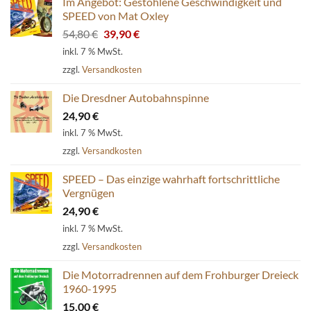
Im Angebot: Gestohlene Geschwindigkeit und
SPEED von Mat Oxley
Ursprünglicher
Aktueller
54,80
€
39,90
€
Preis
Preis
inkl. 7 % MwSt.
war:
ist:
zzgl.
Versandkosten
54,80 €
39,90 €.
Die Dresdner Autobahnspinne
24,90
€
inkl. 7 % MwSt.
zzgl.
Versandkosten
SPEED – Das einzige wahrhaft fortschrittliche
Vergnügen
24,90
€
inkl. 7 % MwSt.
zzgl.
Versandkosten
Die Motorradrennen auf dem Frohburger Dreieck
1960-1995
15,00
€