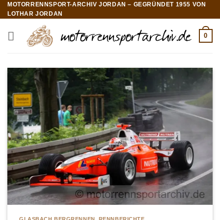
MOTORRENNSPORT-ARCHIV JORDAN – GEGRÜNDET 1955 VON
Zum
LOTHAR JORDAN
Inhalt
springen
0
GLASBACH BERGRENNEN
,
RENNBERICHTE