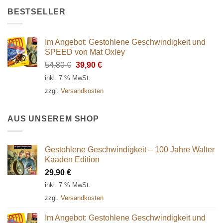
BESTSELLER
Im Angebot: Gestohlene Geschwindigkeit und
SPEED von Mat Oxley
Ursprünglicher
Aktueller
54,80
€
39,90
€
Preis
Preis
inkl. 7 % MwSt.
war:
ist:
zzgl.
Versandkosten
54,80 €
39,90 €.
AUS UNSEREM SHOP
Gestohlene Geschwindigkeit – 100 Jahre Walter
Kaaden Edition
29,90
€
inkl. 7 % MwSt.
zzgl.
Versandkosten
Im Angebot: Gestohlene Geschwindigkeit und