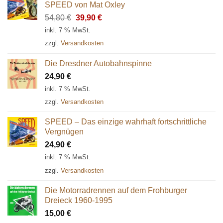
SPEED von Mat Oxley
Ursprünglicher
Aktueller
54,80
€
39,90
€
Preis
Preis
inkl. 7 % MwSt.
war:
ist:
zzgl.
Versandkosten
54,80 €
39,90 €.
Die Dresdner Autobahnspinne
24,90
€
inkl. 7 % MwSt.
zzgl.
Versandkosten
SPEED – Das einzige wahrhaft fortschrittliche
Vergnügen
24,90
€
inkl. 7 % MwSt.
zzgl.
Versandkosten
Die Motorradrennen auf dem Frohburger
Dreieck 1960-1995
15,00
€