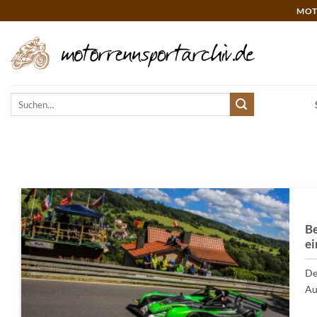
Zum
MOT
Inhalt
springen
Suchen
nach:
Be
ei
De
Au