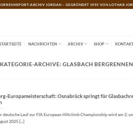
ORRENNSPORT-ARCHIV JORDAN – GEGRÜNDET 1955 VON LOTHAR JO
STARTSEITE
NACHRICHTEN
ARCHIV
SHOP
KONTAK
KATEGORIE-ARCHIVE:
GLASBACH BERGRENNE
rg-Europameisterschaft: Osnabrück springt für Glasbach
n
r deutsche Lauf zur FIA European Hillclimb Championship wird am 2. un
gust 2025 [...]