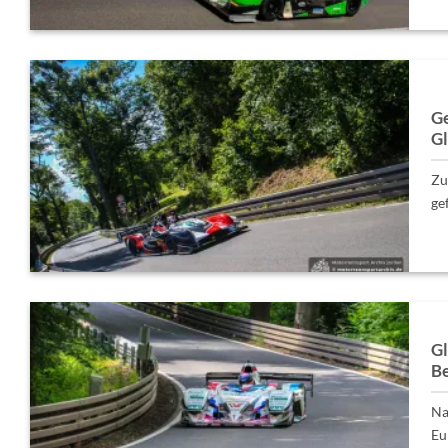
Ge
G
Zu
ge
Gl
Be
Na
Eu