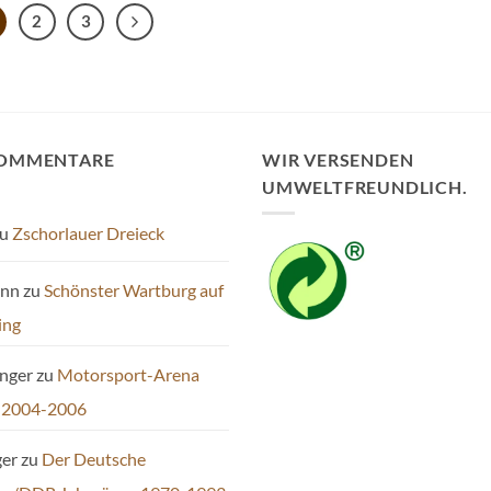
2
3
KOMMENTARE
WIR VERSENDEN
UMWELTFREUNDLICH.
u
Zschorlauer Dreieck
ann
zu
Schönster Wartburg auf
ing
inger
zu
Motorsport-Arena
 2004-2006
ger
zu
Der Deutsche