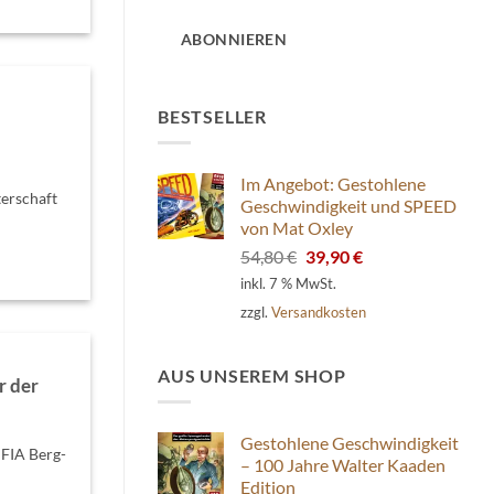
Adresse
ABONNIEREN
BESTSELLER
Im Angebot: Gestohlene
erschaft
Geschwindigkeit und SPEED
von Mat Oxley
Ursprünglicher
Aktueller
54,80
€
39,90
€
Preis
Preis
inkl. 7 % MwSt.
war:
ist:
zzgl.
Versandkosten
54,80 €
39,90 €.
AUS UNSEREM SHOP
r der
Gestohlene Geschwindigkeit
 FIA Berg-
– 100 Jahre Walter Kaaden
Edition