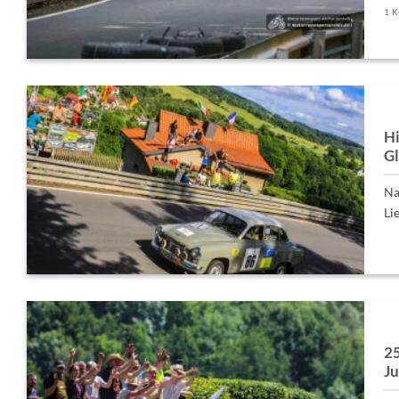
1 
Hi
G
Na
Lie
25
J