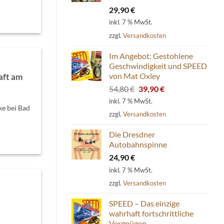
29,90
€
inkl. 7 % MwSt.
zzgl.
Versandkosten
Im Angebot: Gestohlene
Geschwindigkeit und SPEED
von Mat Oxley
aft am
Ursprünglicher
Aktueller
54,80
€
39,90
€
Preis
Preis
inkl. 7 % MwSt.
e bei Bad
war:
ist:
zzgl.
Versandkosten
54,80 €
39,90 €.
Die Dresdner
Autobahnspinne
24,90
€
inkl. 7 % MwSt.
zzgl.
Versandkosten
SPEED – Das einzige
wahrhaft fortschrittliche
Vergnügen