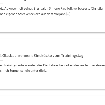
otz Abwesenheit seines Erzrivalen Simone Faggioli, verbesserte Christian
inen eigenen Streckenrekord aus dem Vorjahr. [...]
. Glasbachrennen: Eindrücke vom Trainingstag
ei Trainingsläufe konnten die 126 Fahrer heute bei idealen Temperature
ichlich Sonnenschein unter die [...]