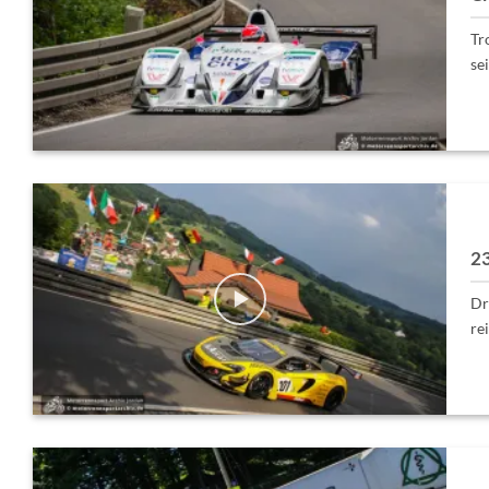
Tr
se
23
Dr
re