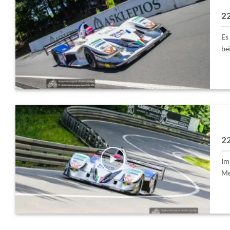
22
Es
bei
22
Im
Me