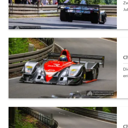
Zw
Ju
Ch
Di
en
Ch