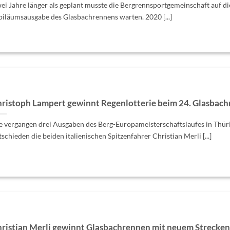
ei Jahre länger als geplant musste die Bergrennsportgemeinschaft auf di
biläumsausgabe des Glasbachrennens warten. 2020 [...]
ristoph Lampert gewinnt Regenlotterie beim 24. Glasbac
e vergangen drei Ausgaben des Berg-Europameisterschaftslaufes in Thür
tschieden die beiden italienischen Spitzenfahrer Christian Merli [...]
ristian Merli gewinnt Glasbachrennen mit neuem Strecke