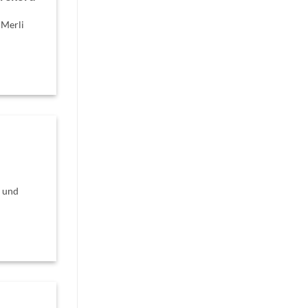
 Merli
n und