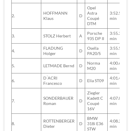
Opel
HOFFMANN
Astra
3:52.567
2.
D
Klaus
Coupé
min
DTM
Porsche
3:55.354
3.
STOLZ Herbert
A
935 DP II
min
FLADUNG
Osella
3:55.540
4.
D
Holger
PA20/S
min
Norma
4:00.637
5.
LETMADE Bernd
D
M20
min
D ́ACRI
4:01.421
6.
D
Elia ST09
Francesco
min
Ziegler
SONDERBAUER
Kadett C
4:07.863
7.
D
Roman
Coupé
min
16V
BMW
ROTTENBERGER
4:08.237
8.
D
318i E36
Dieter
min
STW