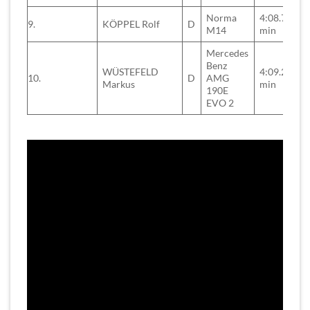
Norma
4:08.726
9.
KÖPPEL Rolf
D
M14
min
Mercedes
Benz
WÜSTEFELD
4:09.202
10.
D
AMG
Markus
min
190E
EVO 2