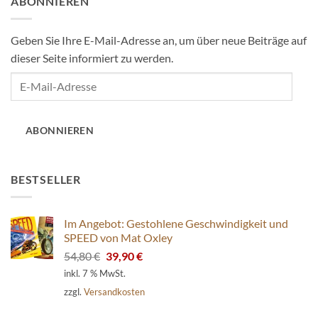
ABONNIEREN
Geben Sie Ihre E-Mail-Adresse an, um über neue Beiträge auf
dieser Seite informiert zu werden.
E-
Mail-
Adresse
ABONNIEREN
BESTSELLER
Im Angebot: Gestohlene Geschwindigkeit und
SPEED von Mat Oxley
Ursprünglicher
Aktueller
54,80
€
39,90
€
Preis
Preis
inkl. 7 % MwSt.
war:
ist:
zzgl.
Versandkosten
54,80 €
39,90 €.