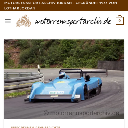
Zum
MOTORRENNSPORT-ARCHIV JORDAN – GEGRÜNDET 1955 VON
LOTHAR JORDAN
Inhalt
springen
0
IBERGRENNEN
,
RENNBERICHTE