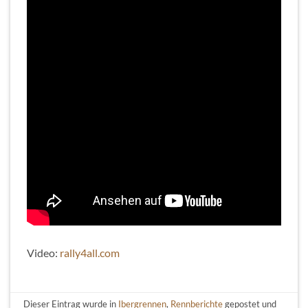
Video:
rally4all.com
Dieser Eintrag wurde in
Ibergrennen
,
Rennberichte
gepostet und