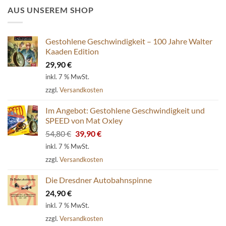
AUS UNSEREM SHOP
Gestohlene Geschwindigkeit – 100 Jahre Walter
Kaaden Edition
29,90
€
inkl. 7 % MwSt.
zzgl.
Versandkosten
Im Angebot: Gestohlene Geschwindigkeit und
SPEED von Mat Oxley
Ursprünglicher
Aktueller
54,80
€
39,90
€
Preis
Preis
inkl. 7 % MwSt.
war:
ist:
zzgl.
Versandkosten
54,80 €
39,90 €.
Die Dresdner Autobahnspinne
24,90
€
inkl. 7 % MwSt.
zzgl.
Versandkosten