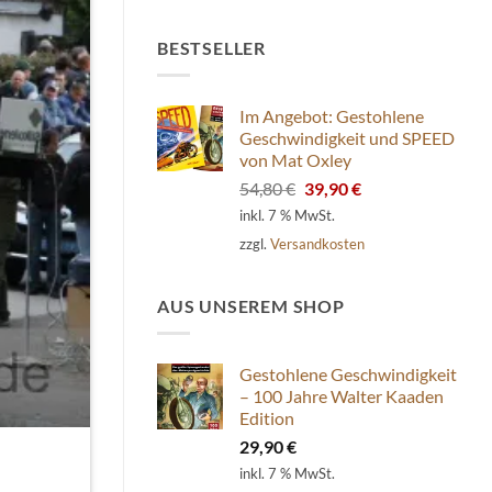
BESTSELLER
Im Angebot: Gestohlene
Geschwindigkeit und SPEED
von Mat Oxley
Ursprünglicher
Aktueller
54,80
€
39,90
€
Preis
Preis
inkl. 7 % MwSt.
war:
ist:
zzgl.
Versandkosten
54,80 €
39,90 €.
AUS UNSEREM SHOP
Gestohlene Geschwindigkeit
– 100 Jahre Walter Kaaden
Edition
29,90
€
inkl. 7 % MwSt.