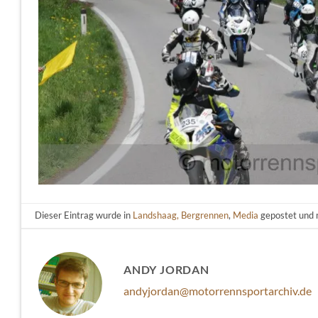
Dieser Eintrag wurde in
Landshaag, Bergrennen
,
Media
gepostet und 
ANDY JORDAN
andyjordan@motorrennsportarchiv.de