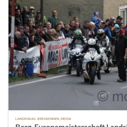
LANDSHAAG, BERGRENNEN
,
MEDIA
Berg-Europameisterschaft Landsh