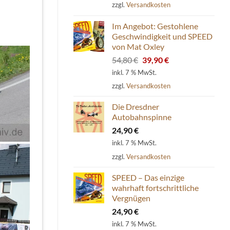
zzgl.
Versandkosten
Im Angebot: Gestohlene
Geschwindigkeit und SPEED
von Mat Oxley
Ursprünglicher
Aktueller
54,80
€
39,90
€
Preis
Preis
inkl. 7 % MwSt.
war:
ist:
zzgl.
Versandkosten
54,80 €
39,90 €.
Die Dresdner
Autobahnspinne
24,90
€
inkl. 7 % MwSt.
zzgl.
Versandkosten
SPEED – Das einzige
wahrhaft fortschrittliche
Vergnügen
24,90
€
inkl. 7 % MwSt.