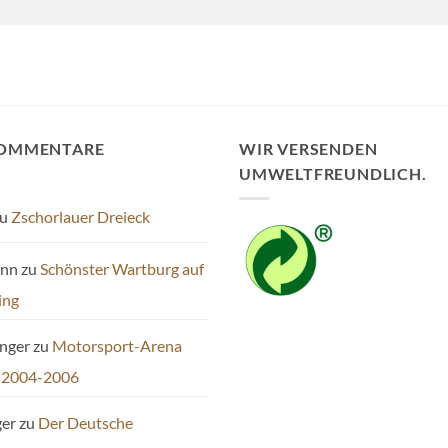
KOMMENTARE
WIR VERSENDEN
UMWELTFREUNDLICH.
u
Zschorlauer Dreieck
ann
zu
Schönster Wartburg auf
ing
inger
zu
Motorsport-Arena
 2004-2006
ger
zu
Der Deutsche