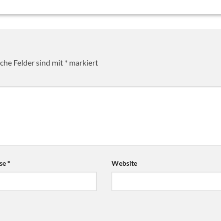
iche Felder sind mit
*
markiert
sse
*
Website