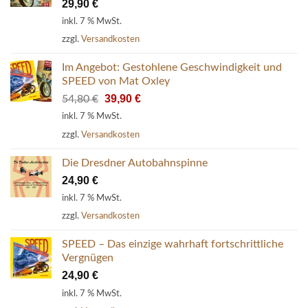
29,90
€
inkl. 7 % MwSt.
zzgl.
Versandkosten
Im Angebot: Gestohlene Geschwindigkeit und
SPEED von Mat Oxley
Ursprünglicher
Aktueller
39,90
€
54,80
€
Preis
Preis
inkl. 7 % MwSt.
war:
ist:
zzgl.
Versandkosten
54,80 €
39,90 €.
Die Dresdner Autobahnspinne
24,90
€
inkl. 7 % MwSt.
zzgl.
Versandkosten
SPEED – Das einzige wahrhaft fortschrittliche
Vergnügen
24,90
€
inkl. 7 % MwSt.