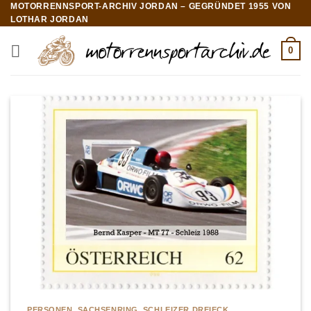
MOTORRENNSPORT-ARCHIV JORDAN – GEGRÜNDET 1955 VON
Zum
LOTHAR JORDAN
Inhalt
springen
0
PERSONEN
,
SACHSENRING
,
SCHLEIZER DREIECK
,