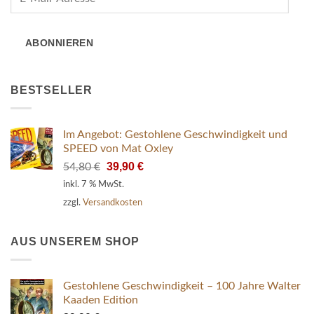
Mail-
Adresse
ABONNIEREN
BESTSELLER
Im Angebot: Gestohlene Geschwindigkeit und
SPEED von Mat Oxley
Ursprünglicher
Aktueller
39,90
€
54,80
€
Preis
Preis
inkl. 7 % MwSt.
war:
ist:
zzgl.
Versandkosten
54,80 €
39,90 €.
AUS UNSEREM SHOP
Gestohlene Geschwindigkeit – 100 Jahre Walter
Kaaden Edition