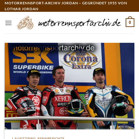
Zum
MOTORRENNSPORT-ARCHIV JORDAN – GEGRÜNDET 1955 VON
LOTHAR JORDAN
Inhalt
springen
0
LAUSITZRING
,
RENNBERICHTE