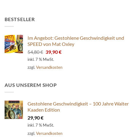
BESTSELLER
Im Angebot: Gestohlene Geschwindigkeit und
SPEED von Mat Oxley
Ursprünglicher
Aktueller
54,80
€
39,90
€
Preis
Preis
inkl. 7 % MwSt.
war:
ist:
zzgl.
Versandkosten
54,80 €
39,90 €.
AUS UNSEREM SHOP
Gestohlene Geschwindigkeit – 100 Jahre Walter
Kaaden Edition
29,90
€
inkl. 7 % MwSt.
zzgl.
Versandkosten