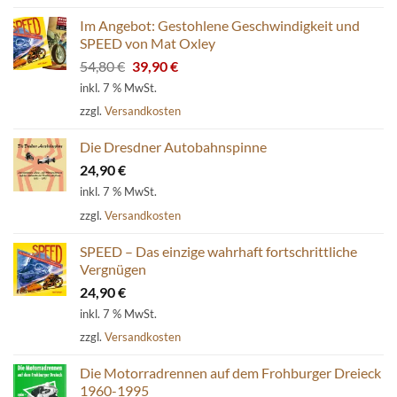
Im Angebot: Gestohlene Geschwindigkeit und
SPEED von Mat Oxley
Ursprünglicher
Aktueller
54,80
€
39,90
€
Preis
Preis
inkl. 7 % MwSt.
war:
ist:
zzgl.
Versandkosten
54,80 €
39,90 €.
Die Dresdner Autobahnspinne
24,90
€
inkl. 7 % MwSt.
zzgl.
Versandkosten
SPEED – Das einzige wahrhaft fortschrittliche
Vergnügen
24,90
€
inkl. 7 % MwSt.
zzgl.
Versandkosten
Die Motorradrennen auf dem Frohburger Dreieck
1960-1995