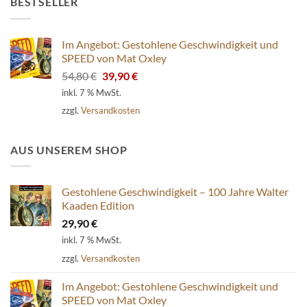
BESTSELLER
Im Angebot: Gestohlene Geschwindigkeit und
SPEED von Mat Oxley
Ursprünglicher
Aktueller
54,80
€
39,90
€
Preis
Preis
inkl. 7 % MwSt.
war:
ist:
zzgl.
Versandkosten
54,80 €
39,90 €.
AUS UNSEREM SHOP
Gestohlene Geschwindigkeit – 100 Jahre Walter
Kaaden Edition
29,90
€
inkl. 7 % MwSt.
zzgl.
Versandkosten
Im Angebot: Gestohlene Geschwindigkeit und
SPEED von Mat Oxley