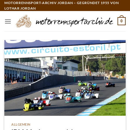
Zum
MOTORRENNSPORT-ARCHIV JORDAN – GEGRÜNDET 1955 VON
LOTHAR JORDAN
Inhalt
springen
0
ALLGEMEIN