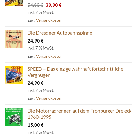
Ursprünglicher
Aktueller
54,80
€
39,90
€
Preis
Preis
inkl. 7 % MwSt.
war:
ist:
zzgl.
Versandkosten
54,80 €
39,90 €.
Die Dresdner Autobahnspinne
24,90
€
inkl. 7 % MwSt.
zzgl.
Versandkosten
SPEED – Das einzige wahrhaft fortschrittliche
Vergnügen
24,90
€
inkl. 7 % MwSt.
zzgl.
Versandkosten
Die Motorradrennen auf dem Frohburger Dreieck
1960-1995
15,00
€
inkl. 7 % MwSt.