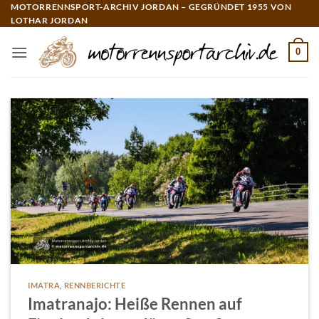
Zum
MOTORRENNSPORT-ARCHIV JORDAN – GEGRÜNDET 1955 VON
LOTHAR JORDAN
Inhalt
springen
0
IMATRA
,
RENNBERICHTE
Imatranajo: Heiße Rennen auf