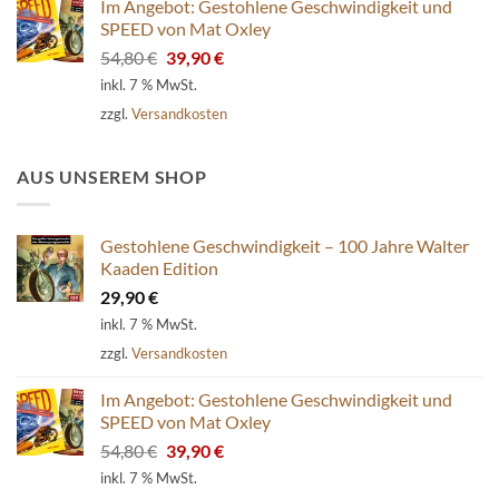
Im Angebot: Gestohlene Geschwindigkeit und
SPEED von Mat Oxley
Ursprünglicher
Aktueller
54,80
€
39,90
€
Preis
Preis
inkl. 7 % MwSt.
war:
ist:
zzgl.
Versandkosten
54,80 €
39,90 €.
AUS UNSEREM SHOP
Gestohlene Geschwindigkeit – 100 Jahre Walter
Kaaden Edition
29,90
€
inkl. 7 % MwSt.
zzgl.
Versandkosten
Im Angebot: Gestohlene Geschwindigkeit und
SPEED von Mat Oxley
Ursprünglicher
Aktueller
54,80
€
39,90
€
Preis
Preis
inkl. 7 % MwSt.
war:
ist: