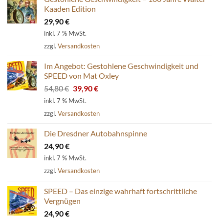
Kaaden Edition
29,90
€
inkl. 7 % MwSt.
zzgl.
Versandkosten
Im Angebot: Gestohlene Geschwindigkeit und
SPEED von Mat Oxley
Ursprünglicher
Aktueller
54,80
€
39,90
€
Preis
Preis
inkl. 7 % MwSt.
war:
ist:
zzgl.
Versandkosten
54,80 €
39,90 €.
Die Dresdner Autobahnspinne
24,90
€
inkl. 7 % MwSt.
zzgl.
Versandkosten
SPEED – Das einzige wahrhaft fortschrittliche
Vergnügen
24,90
€