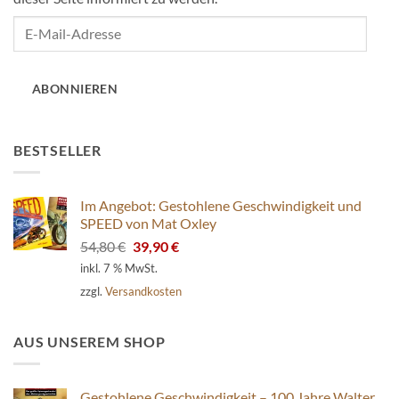
E-
Mail-
Adresse
ABONNIEREN
BESTSELLER
Im Angebot: Gestohlene Geschwindigkeit und
SPEED von Mat Oxley
Ursprünglicher
Aktueller
54,80
€
39,90
€
Preis
Preis
inkl. 7 % MwSt.
war:
ist:
zzgl.
Versandkosten
54,80 €
39,90 €.
AUS UNSEREM SHOP
Gestohlene Geschwindigkeit – 100 Jahre Walter