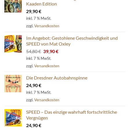
Kaaden Edition
29,90
€
inkl. 7 % MwSt.
zzgl.
Versandkosten
Im Angebot: Gestohlene Geschwindigkeit und
SPEED von Mat Oxley
Ursprünglicher
Aktueller
54,80
€
39,90
€
Preis
Preis
inkl. 7 % MwSt.
war:
ist:
zzgl.
Versandkosten
54,80 €
39,90 €.
Die Dresdner Autobahnspinne
24,90
€
inkl. 7 % MwSt.
zzgl.
Versandkosten
SPEED – Das einzige wahrhaft fortschrittliche
Vergnügen
24,90
€