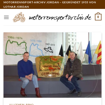
Zum
MOTORRENNSPORT-ARCHIV JORDAN – GEGRÜNDET 1955 VON
LOTHAR JORDAN
Inhalt
springen
0
ALLGEMEIN
,
BRNO