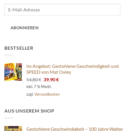
E-
Mail-
Adresse
ABONNIEREN
BESTSELLER
Im Angebot: Gestohlene Geschwindigkeit und
SPEED von Mat Oxley
Ursprünglicher
Aktueller
54,80
€
39,90
€
Preis
Preis
inkl. 7 % MwSt.
war:
ist:
zzgl.
Versandkosten
54,80 €
39,90 €.
AUS UNSEREM SHOP
Gestohlene Geschwindigkeit – 100 Jahre Walter