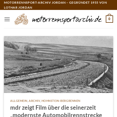
Zum
MOTORRENNSPORT-ARCHIV JORDAN – GEGRÜNDET 1955 VON
LOTHAR JORDAN
Inhalt
springen
0
ALLGEMEIN
,
ARCHIV
,
HOHNSTEIN-BERGRENNEN
mdr zeigt Film über die seinerzeit
„modernste Automobilrennstrecke