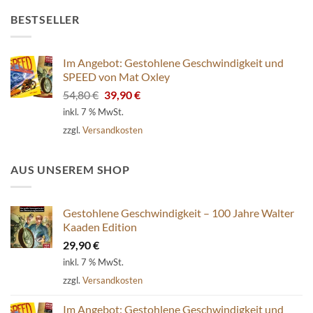
BESTSELLER
Im Angebot: Gestohlene Geschwindigkeit und
SPEED von Mat Oxley
Ursprünglicher
Aktueller
54,80
€
39,90
€
Preis
Preis
inkl. 7 % MwSt.
war:
ist:
zzgl.
Versandkosten
54,80 €
39,90 €.
AUS UNSEREM SHOP
Gestohlene Geschwindigkeit – 100 Jahre Walter
Kaaden Edition
29,90
€
inkl. 7 % MwSt.
zzgl.
Versandkosten
Im Angebot: Gestohlene Geschwindigkeit und