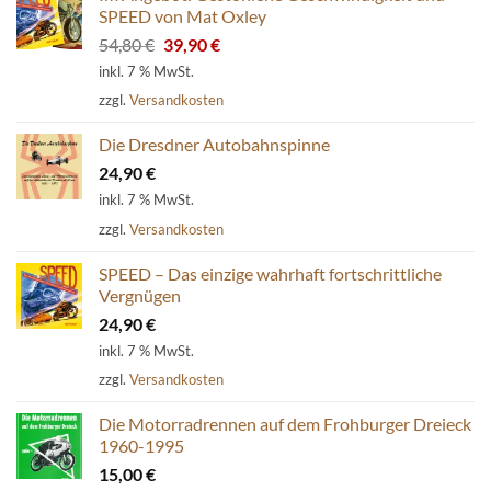
SPEED von Mat Oxley
Ursprünglicher
Aktueller
54,80
€
39,90
€
Preis
Preis
inkl. 7 % MwSt.
war:
ist:
zzgl.
Versandkosten
54,80 €
39,90 €.
Die Dresdner Autobahnspinne
24,90
€
inkl. 7 % MwSt.
zzgl.
Versandkosten
SPEED – Das einzige wahrhaft fortschrittliche
Vergnügen
24,90
€
inkl. 7 % MwSt.
zzgl.
Versandkosten
Die Motorradrennen auf dem Frohburger Dreieck
1960-1995
15,00
€