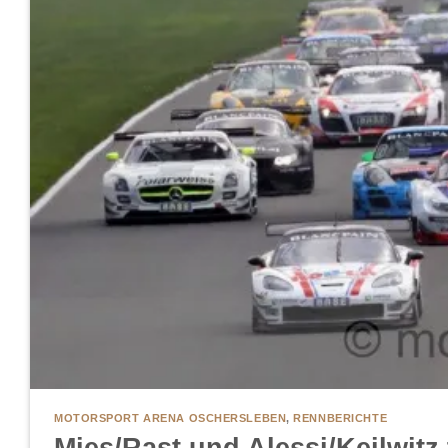
MOTORSPORT ARENA OSCHERSLEBEN
,
RENNBERICHTE
Mies/Rast und Alessi/Keilwitz 