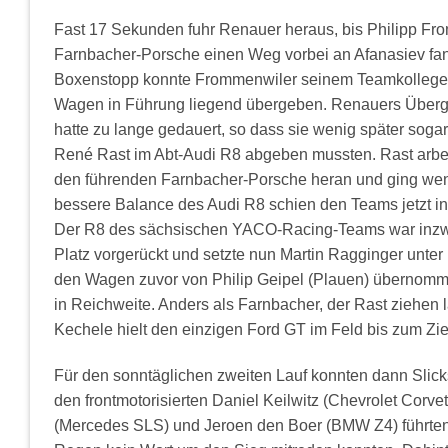
Fast 17 Sekunden fuhr Renauer heraus, bis Philipp Fr
Farnbacher-Porsche einen Weg vorbei an Afanasiev fan
Boxenstopp konnte Frommenwiler seinem Teamkollege
Wagen in Führung liegend übergeben. Renauers Überg
hatte zu lange gedauert, so dass sie wenig später soga
René Rast im Abt-Audi R8 abgeben mussten. Rast arbei
den führenden Farnbacher-Porsche heran und ging weni
bessere Balance des Audi R8 schien den Teams jetzt in 
Der R8 des sächsischen YACO-Racing-Teams war inzwi
Platz vorgerückt und setzte nun Martin Ragginger unter
den Wagen zuvor von Philip Geipel (Plauen) übernomm
in Reichweite. Anders als Farnbacher, der Rast ziehen
Kechele hielt den einzigen Ford GT im Feld bis zum Ziel
Für den sonntäglichen zweiten Lauf konnten dann Slic
den frontmotorisierten Daniel Keilwitz (Chevrolet Corvet
(Mercedes SLS) und Jeroen den Boer (BMW Z4) führten 