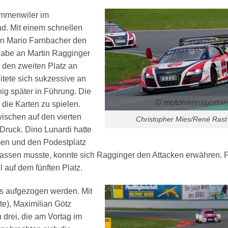
ommenwiler im
d. Mit einem schnellen
n Mario Farnbacher den
abe an Martin Ragginger
r den zweiten Platz an
tete sich sukzessive an
g später in Führung. Die
die Karten zu spielen.
schen auf den vierten
Christopher Mies/René Rast
 Druck. Dino Lunardi hatte
en und den Podestplatz
 lassen musste, konnte sich Ragginger den Attacken erwähren. 
 auf dem fünften Platz.
ks aufgezogen werden. Mit
te), Maximilian Götz
drei, die am Vortag im