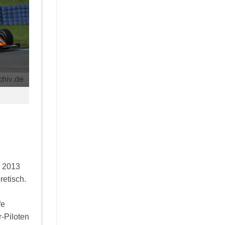
r 2013
retisch.
fe
-Piloten