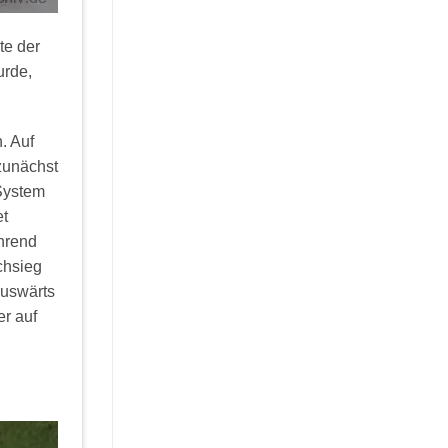
te der
urde,
. Auf
zunächst
System
et
hrend
chsieg
Auswärts
r auf