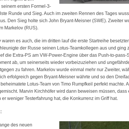
i seinem ersten Formel-3-
llste Runde und Sieg. Auch im zweiten Rennen des Tages wuss
us. Den Sieg holte sich John Bryant-Meisner (SWE). Zweiter w
em Markelov (RUS).
waren es auch, die im dritten lauf die erste Startreihe besetzten
hleunigte der Russe seinen Lotus-Teamkollegen aus und ging 
 rief die Extra-PS am VW-Power-Engine über das Push-to-pass-
oment ab, um seinerseits wieder vorbeizuziehen und ungefährd
tgegen zu fahren. Markelov wurde einmal mehr nur Zweiter, wä
ich erfolgreich gegen Bryant-Meisner währte und so den Dreifa
n beheimatete Lotus-Team von Timo Rumpfkeil perfekt machte. 
gemischt. Marvin Kirchhöfer wird dann beweisen müssen, dass e
er weniger Testerfahrung hat, die Konkurrenz im Griff hat.
:
orange des neuen