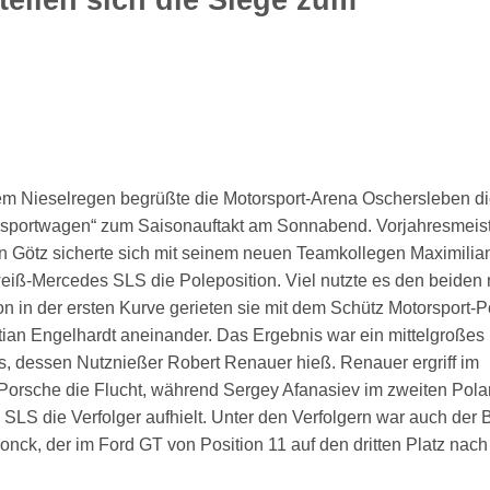
tem Nieselregen begrüßte die Motorsport-Arena Oschersleben di
sportwagen“ zum Saisonauftakt am Sonnabend. Vorjahresmeis
n Götz sicherte sich mit seinem neuen Teamkollegen Maximilia
eiß-Mercedes SLS die Poleposition. Viel nutzte es den beiden n
n in der ersten Kurve gerieten sie mit dem Schütz Motorsport-
tian Engelhardt aneinander. Das Ergebnis war ein mittelgroßes
s, dessen Nutznießer Robert Renauer hieß. Renauer ergriff im
Porsche die Flucht, während Sergey Afanasiev im zweiten Pola
SLS die Verfolger aufhielt. Unter den Verfolgern war auch der B
onck, der im Ford GT von Position 11 auf den dritten Platz nach