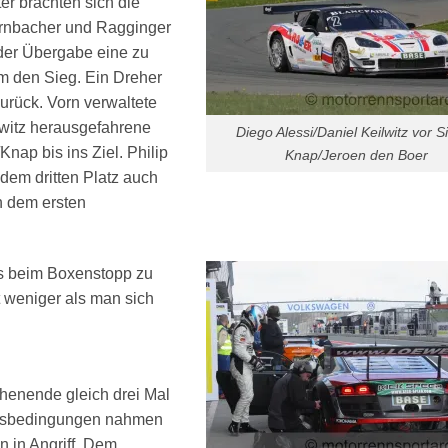
r brachten sich die
arnbacher und Ragginger
i der Übergabe eine zu
m den Sieg. Ein Dreher
urück. Vorn verwaltete
witz herausgefahrene
Diego Alessi/Daniel Keilwitz vor 
ap bis ins Ziel. Philip
Knap/Jeroen den Boer
dem dritten Platz auch
h dem ersten
s beim Boxenstopp zu
t weniger als man sich
henende gleich drei Mal
ungsbedingungen nahmen
 in Angriff. Dem