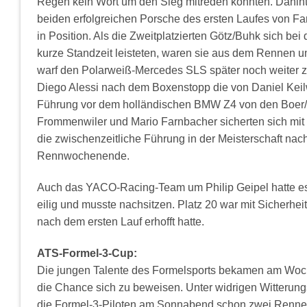
Regen kein Wort um den Sieg mitreden konnten. Dahinte
beiden erfolgreichen Porsche des ersten Laufes von F
in Position. Als die Zweitplatzierten Götz/Buhk sich be
kurze Standzeit leisteten, waren sie aus dem Rennen u
warf den Polarweiß-Mercedes SLS später noch weiter z
Diego Alessi nach dem Boxenstopp die von Daniel Keil
Führung vor dem holländischen BMW Z4 von den Boer/Kn
Frommenwiler und Mario Farnbacher sicherten sich mit 
die zwischenzeitliche Führung in der Meisterschaft nac
Rennwochenende.
Auch das YACO-Racing-Team um Philip Geipel hatte e
eilig und musste nachsitzen. Platz 20 war mit Sicherhei
nach dem ersten Lauf erhofft hatte.
ATS-Formel-3-Cup:
Die jungen Talente des Formelsports bekamen am Woc
die Chance sich zu beweisen. Unter widrigen Witter
die Formel-3-Piloten am Sonnabend schon zwei Rennen