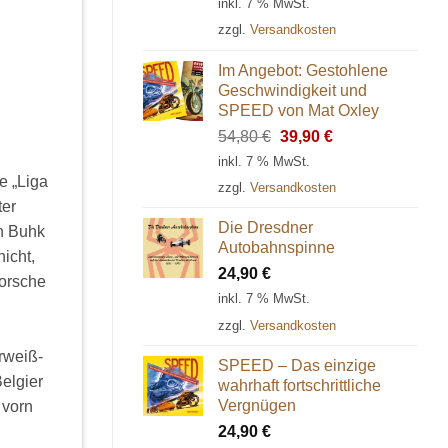
inkl. 7 % MwSt.
zzgl.
Versandkosten
Im Angebot: Gestohlene
Geschwindigkeit und
SPEED von Mat Oxley
Ursprünglicher
Aktueller
54,80
€
39,90
€
Preis
Preis
inkl. 7 % MwSt.
war:
ist:
e „Liga
zzgl.
Versandkosten
54,80 €
39,90 €.
ter
Die Dresdner
n Buhk
Autobahnspinne
icht,
24,90
€
Porsche
inkl. 7 % MwSt.
zzgl.
Versandkosten
rweiß-
SPEED – Das einzige
elgier
wahrhaft fortschrittliche
Vergnügen
 vorn
24,90
€