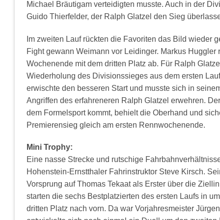
Michael Bräutigam verteidigten musste. Auch in der Divis
Guido Thierfelder, der Ralph Glatzel den Sieg überlass
Im zweiten Lauf rückten die Favoriten das Bild wieder 
Fight gewann Weimann vor Leidinger. Markus Huggler r
Wochenende mit dem dritten Platz ab. Für Ralph Glatze
Wiederholung des Divisionssieges aus dem ersten Lauf
erwischte den besseren Start und musste sich in sein
Angriffen des erfahreneren Ralph Glatzel erwehren. Der
dem Formelsport kommt, behielt die Oberhand und siche
Premierensieg gleich am ersten Rennwochenende.
Mini Trophy:
Eine nasse Strecke und rutschige Fahrbahnverhältnisse
Hohenstein-Ernstthaler Fahrinstruktor Steve Kirsch. Se
Vorsprung auf Thomas Tekaat als Erster über die Ziellin
starten die sechs Bestplatzierten des ersten Laufs in u
dritten Platz nach vorn. Da war Vorjahresmeister Jürge