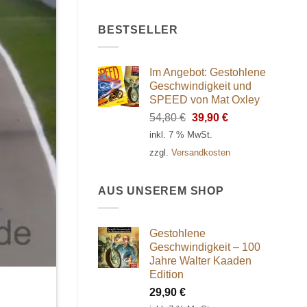
BESTSELLER
Im Angebot: Gestohlene
Geschwindigkeit und
SPEED von Mat Oxley
Ursprünglicher
Aktueller
54,80
€
39,90
€
Preis
Preis
inkl. 7 % MwSt.
war:
ist:
zzgl.
Versandkosten
54,80 €
39,90 €.
AUS UNSEREM SHOP
Gestohlene
Geschwindigkeit – 100
Jahre Walter Kaaden
Edition
29,90
€