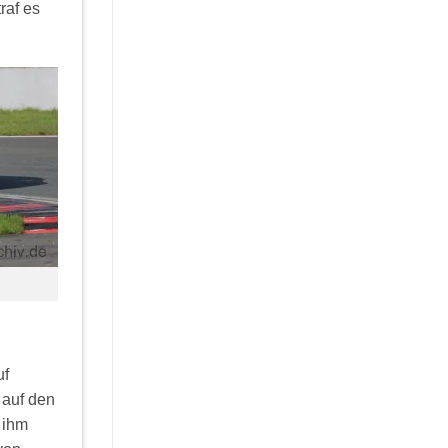
raf es
uf
 auf den
 ihm