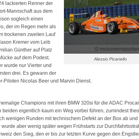
4 lackierten Renner der
ort-Mannschaft aus dem
aison sogleich einen
lo, der im Regen mehr als
m trockenen zweiten Lauf
n Jason Kremer vom Leib
milian Günther auf Platz
 Mücke auf dem Podest.
Alessio Picariello
er wurde nur Vierter und
ersten drei. Es gewann der
r-Piloten Nicolas Beer und Marvin Dienst.
ehemalige Champions mit ihren BMW 320si für die ADAC Proca
n beiden eigentlich kaum ein Weg vorbei führen, zumindest theo
nach wenigen Runden mit technischem Defekt an der Box ab und
wurde aber wenig später wegen Frühstarts zur Durchfahrtsstra
weiz den Sieg, den er bis zur letzten Kurve gegen den Engstler