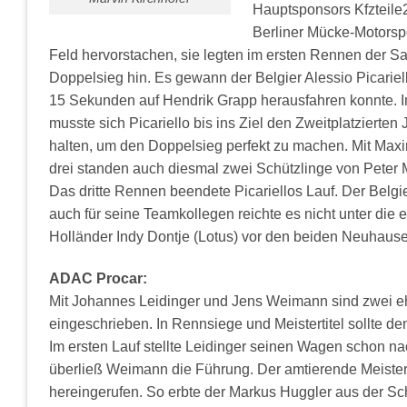
Hauptsponsors Kfzteile2
Berliner Mücke-Motorsp
Feld hervorstachen, sie legten im ersten Rennen der S
Doppelsieg hin. Es gewann der Belgier Alessio Picariel
15 Sekunden auf Hendrik Grapp herausfahren konnte. I
musste sich Picariello bis ins Ziel den Zweitplatzierte
halten, um den Doppelsieg perfekt zu machen. Mit Maxi
drei standen auch diesmal zwei Schützlinge von Peter
Das dritte Rennen beendete Picariellos Lauf. Der Belgi
auch für seine Teamkollegen reichte es nicht unter die 
Holländer Indy Dontje (Lotus) vor den beiden Neuhause
ADAC Procar:
Mit Johannes Leidinger und Jens Weimann sind zwei 
eingeschrieben. In Rennsiege und Meistertitel sollte de
Im ersten Lauf stellte Leidinger seinen Wagen schon 
überließ Weimann die Führung. Der amtierende Meister 
hereingerufen. So erbte der Markus Huggler aus der Sch