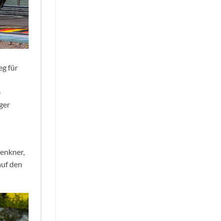
eg für
e
ger
enkner,
auf den