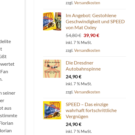
zzgl.
Versandkosten
Im Angebot: Gestohlene
Geschwindigkeit und SPEED
von Mat Oxley
Ursprünglicher
Aktueller
54,80
€
39,90
€
Preis
Preis
delite
inkl. 7 % MwSt.
war:
ist:
t
zzgl.
Versandkosten
54,80 €
39,90 €.
rüßt
Die Dresdner
ewertet
Autobahnspinne
 Fan
24,90
€
n.
inkl. 7 % MwSt.
zzgl.
Versandkosten
n seiner
er
SPEED – Das einzige
ot aus
wahrhaft fortschrittliche
estimmte
Vergnügen
Florian
24,90
€
lorian
inkl. 7 % MwSt.