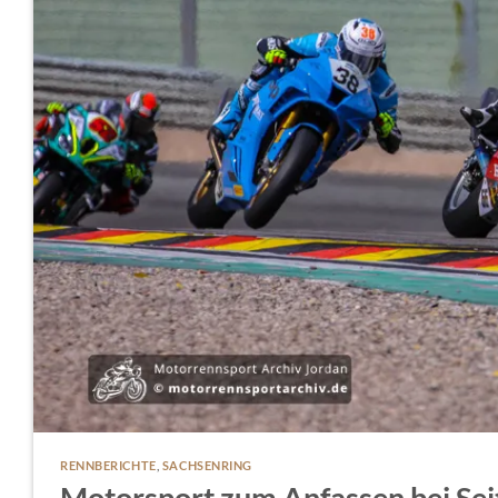
RENNBERICHTE
,
SACHSENRING
Motorsport zum Anfassen bei S