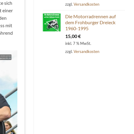
e sich
zzgl.
Versandkosten
t einer
Die Motorradrennen auf
nden
dem Frohburger Dreieck
ss mit
1960-1995
während
15,00
€
inkl. 7 % MwSt.
zzgl.
Versandkosten