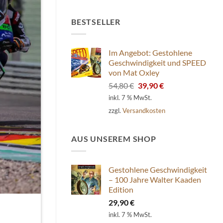
BESTSELLER
Im Angebot: Gestohlene
Geschwindigkeit und SPEED
von Mat Oxley
Ursprünglicher
Aktueller
54,80
€
39,90
€
Preis
Preis
inkl. 7 % MwSt.
war:
ist:
zzgl.
Versandkosten
54,80 €
39,90 €.
AUS UNSEREM SHOP
Gestohlene Geschwindigkeit
– 100 Jahre Walter Kaaden
Edition
29,90
€
inkl. 7 % MwSt.