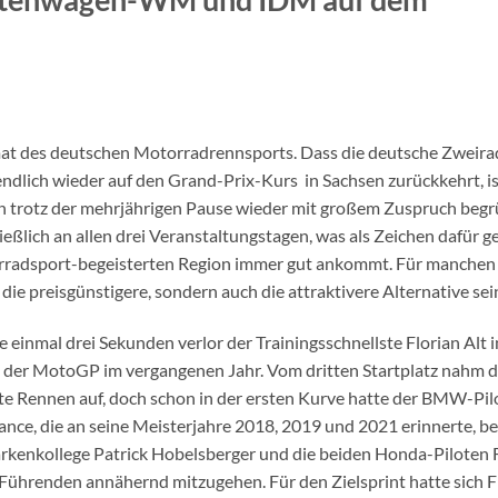
mat des deutschen Motorradrennsports. Dass die deutsche Zweira
dlich wieder auf den Grand-Prix-Kurs in Sachsen zurückkehrt, is
ern trotz der mehrjährigen Pause wieder mit großem Zuspruch beg
eßlich an allen drei Veranstaltungstagen, was als Zeichen dafür g
rradsport-begeisterten Region immer gut ankommt. Für manchen
ie preisgünstigere, sondern auch die attraktivere Alternative sei
 einmal drei Sekunden verlor der Trainingsschnellste Florian Alt i
e der MotoGP im vergangenen Jahr. Vom dritten Startplatz nahm d
te Rennen auf, doch schon in der ersten Kurve hatte der BMW-Pil
nce, die an seine Meisterjahre 2018, 2019 und 2021 erinnerte, b
arkenkollege Patrick Hobelsberger und die beiden Honda-Piloten 
ührenden annähernd mitzugehen. Für den Zielsprint hatte sich F