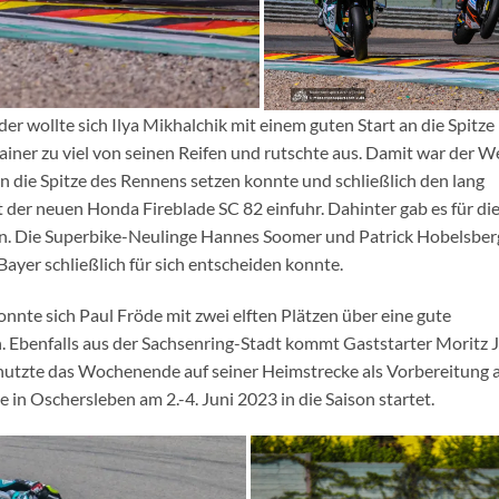
r wollte sich Ilya Mikhalchik mit einem guten Start an die Spitze
ainer zu viel von seinen Reifen und rutschte aus. Damit war der W
 an die Spitze des Rennens setzen konnte und schließlich den lang
 der neuen Honda Fireblade SC 82 einfuhr. Dahinter gab es für di
en. Die Superbike-Neulinge Hannes Soomer und Patrick Hobelsber
Bayer schließlich für sich entscheiden konnte.
nnte sich Paul Fröde mit zwei elften Plätzen über eine gute
Ebenfalls aus der Sachsenring-Stadt kommt Gaststarter Moritz J
r nutzte das Wochenende auf seiner Heimstrecke als Vorbereitung 
 Oschersleben am 2.-4. Juni 2023 in die Saison startet.