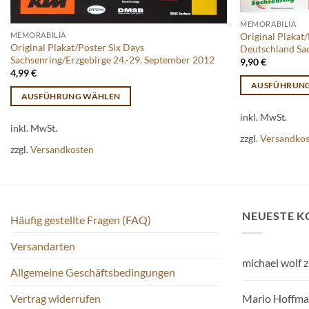
MEMORABILIA
Original Plakat
MEMORABILIA
Original Plakat/Poster Six Days
Deutschland Sa
Sachsenring/Erzgebirge 24.-29. September 2012
9,90
€
4,99
€
AUSFÜHRUN
AUSFÜHRUNG WÄHLEN
Dieses
Dieses
inkl. MwSt.
Produkt
inkl. MwSt.
Produkt
weist
zzgl.
Versandko
weist
zzgl.
Versandkosten
mehrere
mehrere
Varianten
Varianten
auf.
auf.
Die
Die
Optionen
NEUESTE 
Häufig gestellte Fragen (FAQ)
Optionen
können
können
auf
Versandarten
auf
der
michael wolf
z
Allgemeine Geschäftsbedingungen
der
Produktseite
Produktseite
gewählt
Mario Hoffm
Vertrag widerrufen
gewählt
werden