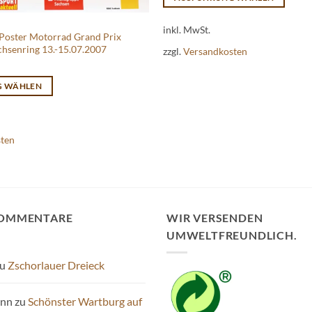
Dieses
inkl. MwSt.
Produkt
/Poster Motorrad Grand Prix
weist
chsenring 13.-15.07.2007
zzgl.
Versandkosten
mehrere
Varianten
G WÄHLEN
auf.
Die
Optionen
sten
können
auf
der
Produktseite
gewählt
KOMMENTARE
WIR VERSENDEN
werden
UMWELTFREUNDLICH.
u
Zschorlauer Dreieck
ann
zu
Schönster Wartburg auf