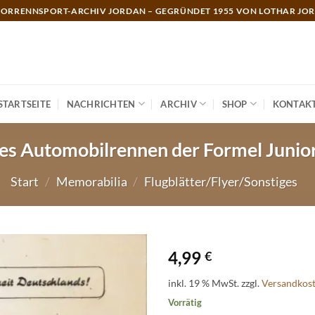
ORRENNSPORT-ARCHIV JORDAN – GEGRÜNDET 1955 VON LOTHAR JO
STARTSEITE
NACHRICHTEN
ARCHIV
SHOP
KONTAK
les Automobilrennen der Formel Junio
Start
/
Memorabilia
/
Flugblätter/Flyer/Sonstiges
4,99
€
inkl. 19 % MwSt.
zzgl.
Versandkos
Vorrätig