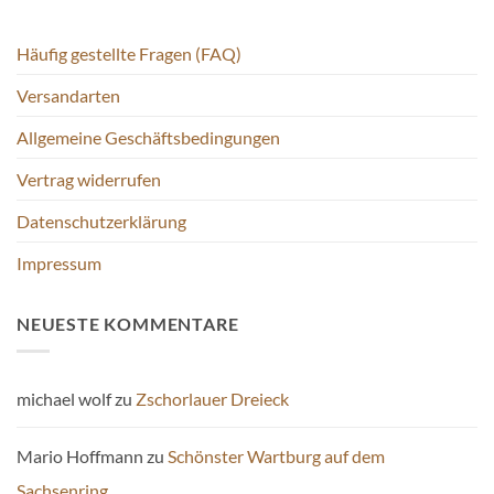
der
Produktseite
Häufig gestellte Fragen (FAQ)
gewählt
werden
Versandarten
Allgemeine Geschäftsbedingungen
Vertrag widerrufen
Datenschutzerklärung
Impressum
NEUESTE KOMMENTARE
michael wolf
zu
Zschorlauer Dreieck
Mario Hoffmann
zu
Schönster Wartburg auf dem
Sachsenring