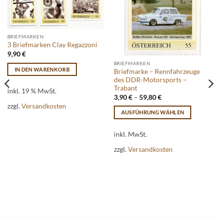
BRIEFMARKEN
3 Briefmarken Clay Regazzoni
9,90
€
BRIEFMARKEN
IN DEN WARENKORB
Briefmarke – Rennfahrzeuge
des DDR-Motorsports –
Trabant
inkl. 19 % MwSt.
3,90
€
–
59,80
€
zzgl.
Versandkosten
AUSFÜHRUNG WÄHLEN
Dieses
Produkt
inkl. MwSt.
weist
zzgl.
Versandkosten
mehrere
Varianten
auf.
Die
Optionen
können
auf