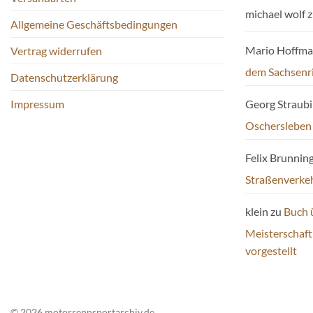
michael wolf
z
Allgemeine Geschäftsbedingungen
Mario Hoffm
Vertrag widerrufen
dem Sachsenr
Datenschutzerklärung
Impressum
Georg Straub
Oschersleben
Felix Brunnin
Straßenverke
klein
zu
Buch 
Meisterschaf
vorgestellt
© 2026 motorrennsportarchiv.de