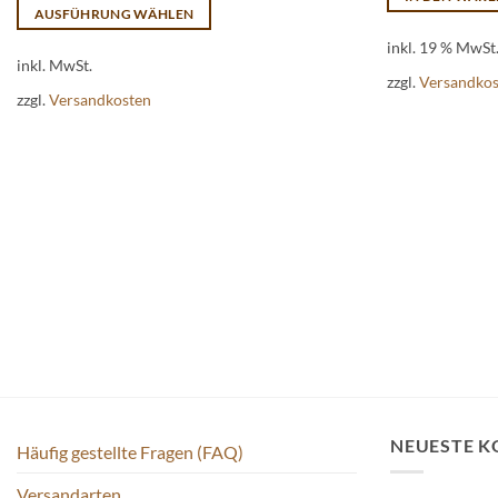
AUSFÜHRUNG WÄHLEN
Dieses
inkl. 19 % MwSt
inkl. MwSt.
Produkt
zzgl.
Versandko
weist
zzgl.
Versandkosten
mehrere
Varianten
auf.
Die
Optionen
können
auf
der
Produktseite
gewählt
werden
NEUESTE 
Häufig gestellte Fragen (FAQ)
Versandarten