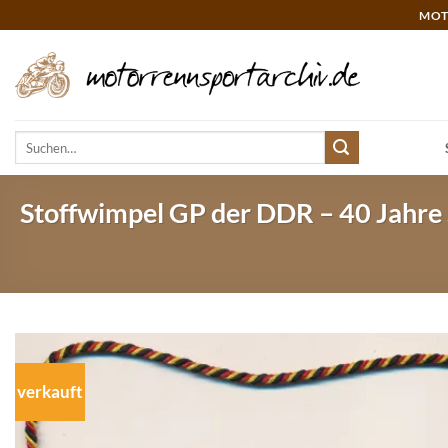
Zum
MOT
Inhalt
springen
Suchen
nach:
Stoffwimpel GP der DDR – 40 Jahre 
verkauft