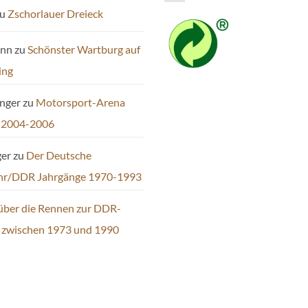
u
Zschorlauer Dreieck
ann
zu
Schönster Wartburg auf
ing
inger
zu
Motorsport-Arena
 2004-2006
ger
zu
Der Deutsche
hr/DDR Jahrgänge 1970-1993
über die Rennen zur DDR-
t zwischen 1973 und 1990