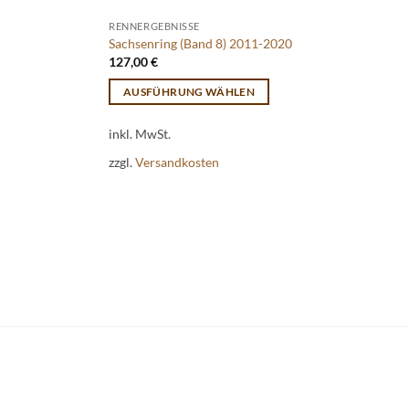
RENNERGEBNISSE
Sachsenring (Band 8) 2011-2020
127,00
€
AUSFÜHRUNG WÄHLEN
Dieses
inkl. MwSt.
Produkt
weist
zzgl.
Versandkosten
mehrere
Varianten
auf.
Die
Optionen
können
auf
der
Produktseite
gewählt
werden