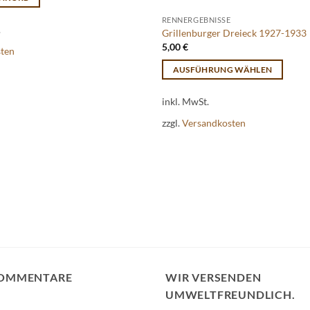
RENNERGEBNISSE
.
Grillenburger Dreieck 1927-1933
5,00
€
sten
AUSFÜHRUNG WÄHLEN
Dieses
inkl. MwSt.
Produkt
weist
zzgl.
Versandkosten
mehrere
Varianten
auf.
Die
Optionen
können
auf
der
Produktseite
KOMMENTARE
WIR VERSENDEN
gewählt
UMWELTFREUNDLICH.
werden