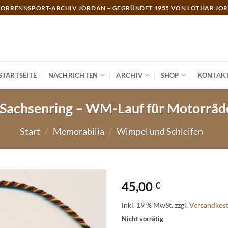
ORRENNSPORT-ARCHIV JORDAN – GEGRÜNDET 1955 VON LOTHAR JO
STARTSEITE
NACHRICHTEN
ARCHIV
SHOP
KONTAK
Sachsenring – WM-Lauf für Motorräde
Start
/
Memorabilia
/
Wimpel und Schleifen
45,00
€
inkl. 19 % MwSt.
zzgl.
Versandkos
Nicht vorrätig