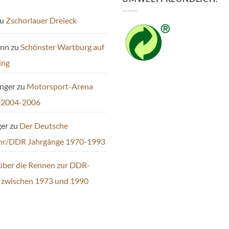
u
Zschorlauer Dreieck
ann
zu
Schönster Wartburg auf
ing
inger
zu
Motorsport-Arena
 2004-2006
ger
zu
Der Deutsche
hr/DDR Jahrgänge 1970-1993
über die Rennen zur DDR-
t zwischen 1973 und 1990