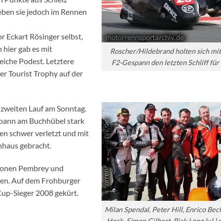
eben sie jedoch im Rennen
r Eckart Rösinger selbst,
 hier gab es mit
Roscher/Hildebrand holten sich mi
iche Podest. Letztere
F2-Gespann den letzten Schliff für 
r Tourist Trophy auf der
 zweiten Lauf am Sonntag.
spann am Buchhübel stark
en schwer verletzt und mit
haus gebracht.
tionen Pembrey und
den. Auf dem Frohburger
Cup-Sieger 2008 gekürt.
Milan Spendal, Peter Hill, Enrico Bec
Hock, Simon Gilbert, Rick Long (v.l.)