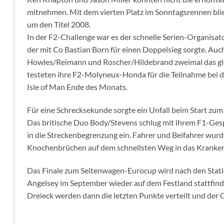
mitnehmen. Mit dem vierten Platz im Sonntagsrennen bli
um den Titel 2008.
In der F2-Challenge war es der schnelle Serien-Organisato
der mit Co Bastian Born für einen Doppelsieg sorgte. Auch
Howles/Reimann und Roscher/Hildebrand zweimal das gle
testeten ihre F2-Molyneux-Honda für die Teilnahme bei de
Isle of Man Ende des Monats.
Für eine Schrecksekunde sorgte ein Unfall beim Start zum
Das britische Duo Body/Stevens schlug mit ihrem F1-Ge
in die Streckenbegrenzung ein. Fahrer und Beifahrer wurd
Knochenbrüchen auf dem schnellsten Weg in das Kranken
Das Finale zum Seitenwagen-Eurocup wird nach den Sta
Angelsey im September wieder auf dem Festland stattfin
Dreieck werden dann die letzten Punkte verteilt und der 