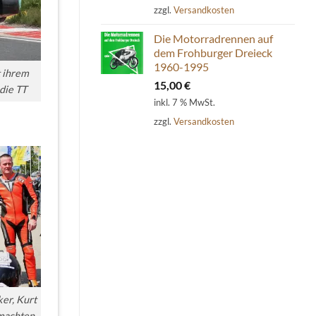
zzgl.
Versandkosten
Die Motorradrennen auf
dem Frohburger Dreieck
1960-1995
t ihrem
15,00
€
die TT
inkl. 7 % MwSt.
zzgl.
Versandkosten
ker, Kurt
 machten