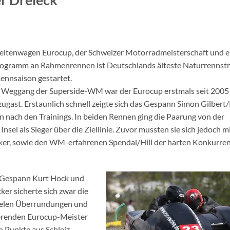
eitenwagen Eurocup, der Schweizer Motorradmeisterschaft und 
ogramm an Rahmenrennen ist Deutschlands älteste Naturrennstr
ennsaison gestartet.
Weggang der Superside-WM war der Eurocup erstmals seit 2005
 zugast. Erstaunlich schnell zeigte sich das Gespann Simon Gilbert
n nach den Trainings. In beiden Rennen ging die Paarung von der
 Insel als Sieger über die Ziellinie. Zuvor mussten sie sich jedoch m
er, sowie den WM-erfahrenen Spendal/Hill der harten Konkurre
Gespann Kurt Hock und
ker sicherte sich zwar die
 vielen Überrundungen und
ierenden Eurocup-Meister
n Punkte aus Schleiz