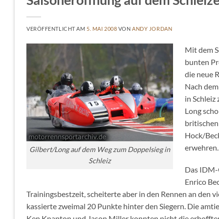
VERÖFFENTLICHT AM
5. MAI 2008
VON
ANDY JORDAN
Mit dem S
bunten Pr
die neue R
Nach dem 
in Schleiz
Long scho
britischen
Hock/Beck
erwehren.
Gilbert/Long auf dem Weg zum Doppelsieg in
Schleiz
Das IDM-
Enrico Bec
Trainingsbestzeit, scheiterte aber in den Rennen an den
kassierte zweimal 20 Punkte hinter den Siegern. Die amt
Ken Knapton und Jason Miller konnten nicht die erhoffte