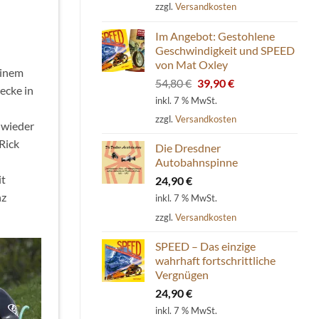
zzgl.
Versandkosten
Im Angebot: Gestohlene
Geschwindigkeit und SPEED
von Mat Oxley
einem
Ursprünglicher
Aktueller
54,80
€
39,90
€
ecke in
Preis
Preis
inkl. 7 % MwSt.
war:
ist:
zzgl.
Versandkosten
 wieder
54,80 €
39,90 €.
/Rick
Die Dresdner
Autobahnspinne
it
24,90
€
nz
inkl. 7 % MwSt.
zzgl.
Versandkosten
SPEED – Das einzige
wahrhaft fortschrittliche
Vergnügen
24,90
€
inkl. 7 % MwSt.