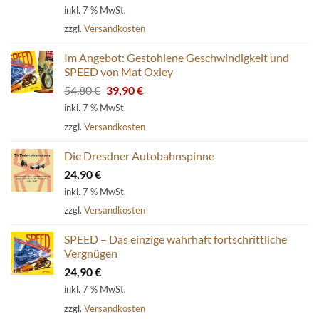
inkl. 7 % MwSt.
zzgl.
Versandkosten
Im Angebot: Gestohlene Geschwindigkeit und
SPEED von Mat Oxley
Ursprünglicher
Aktueller
54,80
€
39,90
€
Preis
Preis
inkl. 7 % MwSt.
war:
ist:
zzgl.
Versandkosten
54,80 €
39,90 €.
Die Dresdner Autobahnspinne
24,90
€
inkl. 7 % MwSt.
zzgl.
Versandkosten
SPEED – Das einzige wahrhaft fortschrittliche
Vergnügen
24,90
€
inkl. 7 % MwSt.
zzgl.
Versandkosten