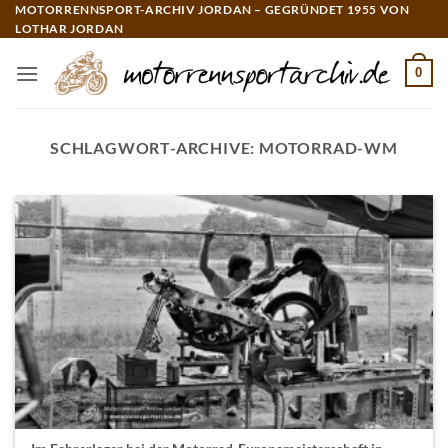
Zum
MOTORRENNSPORT-ARCHIV JORDAN – GEGRÜNDET 1955 VON
LOTHAR JORDAN
Inhalt
springen
0
SCHLAGWORT-ARCHIVE:
MOTORRAD-WM