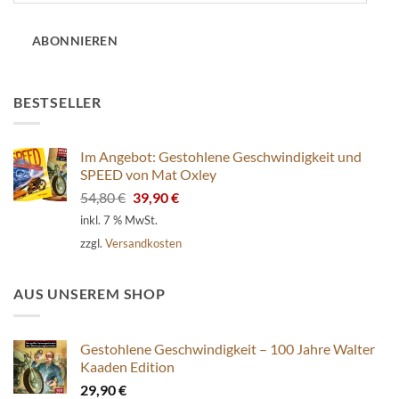
Adresse
ABONNIEREN
BESTSELLER
Im Angebot: Gestohlene Geschwindigkeit und
SPEED von Mat Oxley
Ursprünglicher
Aktueller
54,80
€
39,90
€
Preis
Preis
inkl. 7 % MwSt.
war:
ist:
zzgl.
Versandkosten
54,80 €
39,90 €.
AUS UNSEREM SHOP
Gestohlene Geschwindigkeit – 100 Jahre Walter
Kaaden Edition
29,90
€