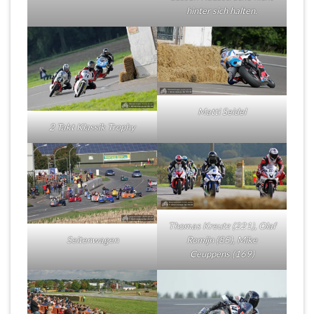
hinter sich halten.
Matti Seidel
2 Takt Klassik Trophy
Thomas Kreutz (221), Olaf
Seitenwagen
Romijn (85), Mike
Ceuppens (169)