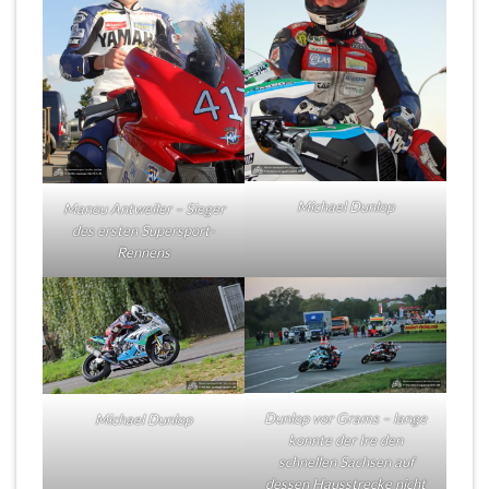
Michael Dunlop
Manou Antweiler – Sieger
des ersten Supersport-
Rennens
Dunlop vor Grams – lange
Michael Dunlop
konnte der Ire den
schnellen Sachsen auf
dessen Hausstrecke nicht