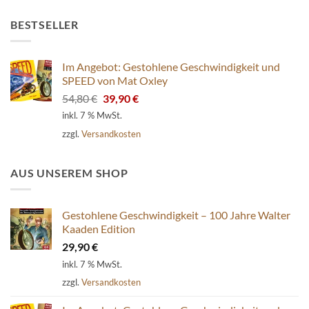
BESTSELLER
Im Angebot: Gestohlene Geschwindigkeit und
SPEED von Mat Oxley
Ursprünglicher
Aktueller
54,80
€
39,90
€
Preis
Preis
inkl. 7 % MwSt.
war:
ist:
zzgl.
Versandkosten
54,80 €
39,90 €.
AUS UNSEREM SHOP
Gestohlene Geschwindigkeit – 100 Jahre Walter
Kaaden Edition
29,90
€
inkl. 7 % MwSt.
zzgl.
Versandkosten