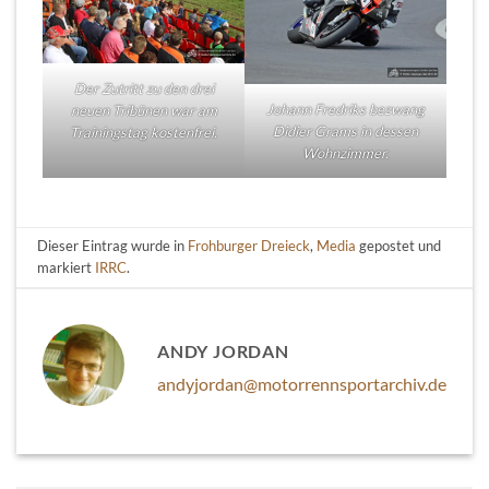
Der Zutritt zu den drei
Johann Fredriks bezwang
neuen Tribünen war am
Didier Grams in dessen
Trainingstag kostenfrei.
Wohnzimmer.
Dieser Eintrag wurde in
Frohburger Dreieck
,
Media
gepostet und
markiert
IRRC
.
ANDY JORDAN
andyjordan@motorrennsportarchiv.de