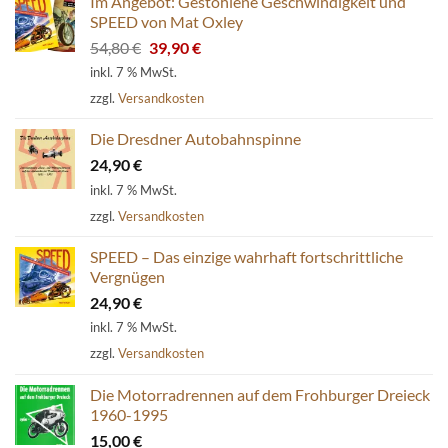
Im Angebot: Gestohlene Geschwindigkeit und
SPEED von Mat Oxley
Ursprünglicher
Aktueller
54,80
€
39,90
€
Preis
Preis
inkl. 7 % MwSt.
war:
ist:
zzgl.
Versandkosten
54,80 €
39,90 €.
Die Dresdner Autobahnspinne
24,90
€
inkl. 7 % MwSt.
zzgl.
Versandkosten
SPEED – Das einzige wahrhaft fortschrittliche
Vergnügen
24,90
€
inkl. 7 % MwSt.
zzgl.
Versandkosten
Die Motorradrennen auf dem Frohburger Dreieck
1960-1995
15,00
€