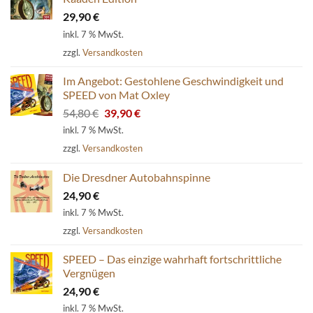
29,90
€
inkl. 7 % MwSt.
zzgl.
Versandkosten
Im Angebot: Gestohlene Geschwindigkeit und
SPEED von Mat Oxley
Ursprünglicher
Aktueller
54,80
€
39,90
€
Preis
Preis
inkl. 7 % MwSt.
war:
ist:
zzgl.
Versandkosten
54,80 €
39,90 €.
Die Dresdner Autobahnspinne
24,90
€
inkl. 7 % MwSt.
zzgl.
Versandkosten
SPEED – Das einzige wahrhaft fortschrittliche
Vergnügen
24,90
€
inkl. 7 % MwSt.