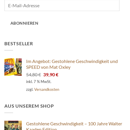
E-
Mail-
Adresse
ABONNIEREN
BESTSELLER
Im Angebot: Gestohlene Geschwindigkeit und
SPEED von Mat Oxley
Ursprünglicher
Aktueller
54,80
€
39,90
€
Preis
Preis
inkl. 7 % MwSt.
war:
ist:
zzgl.
Versandkosten
54,80 €
39,90 €.
AUS UNSEREM SHOP
Gestohlene Geschwindigkeit – 100 Jahre Walter
Kaaden Edition