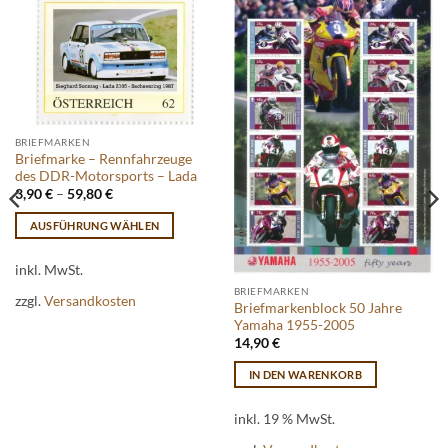
BRIEFMARKEN
Briefmarke – Rennfahrzeuge
des DDR-Motorsports – Lada
3,90
€
–
59,80
€
AUSFÜHRUNG WÄHLEN
Dieses
Produkt
inkl. MwSt.
weist
BRIEFMARKEN
zzgl.
Versandkosten
Briefmarkenblock 50 Jahre
mehrere
Yamaha 1955-2005
Varianten
14,90
€
auf.
Die
IN DEN WARENKORB
Optionen
können
inkl. 19 % MwSt.
auf