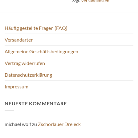
zzgl.
Versandkosten
der
Produktseite
gewählt
werden
Häufig gestellte Fragen (FAQ)
Versandarten
Allgemeine Geschäftsbedingungen
Vertrag widerrufen
Datenschutzerklärung
Impressum
NEUESTE KOMMENTARE
michael wolf
zu
Zschorlauer Dreieck