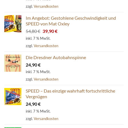
zzgl.
Versandkosten
Im Angebot: Gestohlene Geschwindigkeit und
SPEED von Mat Oxley
Ursprünglicher
Aktueller
54,80
€
39,90
€
Preis
Preis
inkl. 7 % MwSt.
war:
ist:
zzgl.
Versandkosten
54,80 €
39,90 €.
Die Dresdner Autobahnspinne
24,90
€
inkl. 7 % MwSt.
zzgl.
Versandkosten
SPEED – Das einzige wahrhaft fortschrittliche
Vergnügen
24,90
€
inkl. 7 % MwSt.
zzgl.
Versandkosten