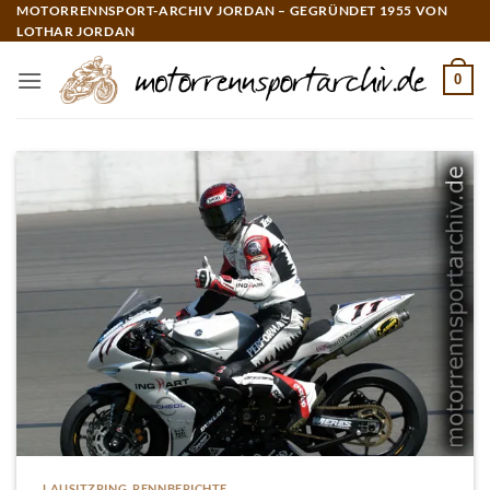
Zum
MOTORRENNSPORT-ARCHIV JORDAN – GEGRÜNDET 1955 VON
LOTHAR JORDAN
Inhalt
springen
0
LAUSITZRING
,
RENNBERICHTE