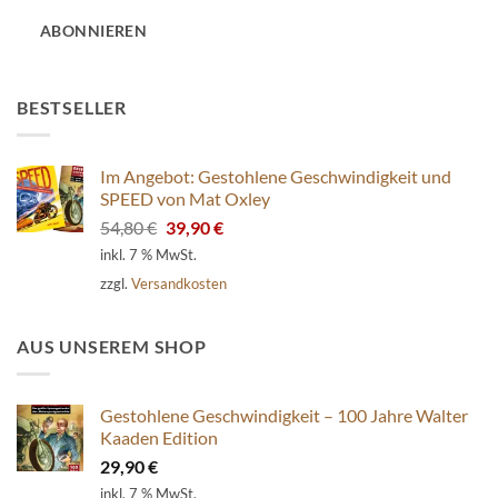
Adresse
ABONNIEREN
BESTSELLER
Im Angebot: Gestohlene Geschwindigkeit und
SPEED von Mat Oxley
Ursprünglicher
Aktueller
54,80
€
39,90
€
Preis
Preis
inkl. 7 % MwSt.
war:
ist:
zzgl.
Versandkosten
54,80 €
39,90 €.
AUS UNSEREM SHOP
Gestohlene Geschwindigkeit – 100 Jahre Walter
Kaaden Edition
29,90
€
inkl. 7 % MwSt.